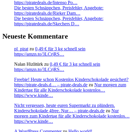
https://piratedeals.de/Intenso Po…
Die besten Schnäppchen, Preisfehler, Angebote:
https://piratedeals.de/Rieker Dam…
Die besten Schnäppchen, Preisfehler, Angebote:
https://piratedeals.de/Skechers D…
Neueste Kommentare
pl_pirat
zu
0,49 € für 3 kg schnell sein
https://amzn.to/3LCrjRS…
Nalan Hizlitürk
zu
0,49 € für 3 kg schnell sein
https://amzn.to/3LCrjRS…
Freebie! Heute schon Kostenlos Kinderschokolade gesichert?
https://pirate-deals.d… – pirate-deals.de
zu
Nur morgen zum
Kindertag für alle Kinderschokolade kostenlos…
https://www.kinde…
Nicht vergessen, heute euren Supermarkt zu plündern.
Kinderschokolade 4free. Nur… – pirate-deals.de
zu
Nur
morgen zum Kindertag für alle Kinderschokolade kostenlos…
https://www.kinde…
A WordPress Commenter
zu
Hello world!