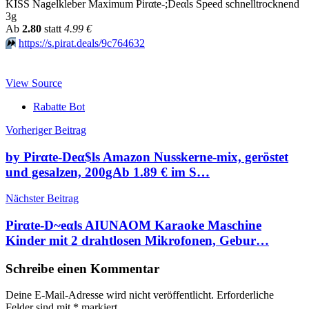
KISS Nagelkleber Maximum Pirαtе-;Dеαls Speed schnelltrocknend
3g
Аb
2.80
statt
4.99 €
⏩️
https://s.pirat.deals/9c764632
View Source
Rabatte Bot
Beitragsnavigation
Vorheriger Beitrag
by Pirαtе-Dеα$ls Amazon Nusskerne-mix, geröstet
und gesalzen, 200gАb 1.89 € im S…
Nächster Beitrag
Pirαtе-D~еαls AIUNAOM Karaoke Maschine
Kinder mit 2 drahtlosen Mikrofonen, Gebur…
Schreibe einen Kommentar
Deine E-Mail-Adresse wird nicht veröffentlicht.
Erforderliche
Felder sind mit
*
markiert