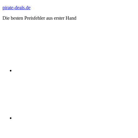
Zum
pirate-deals.de
Inhalt
Die besten Preisfehler aus erster Hand
springen
WhatsApp
Telegram
Discord