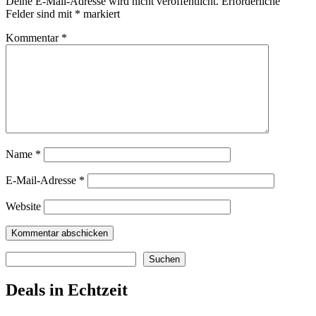
Deine E-Mail-Adresse wird nicht veröffentlicht.
Erforderliche
Felder sind mit
*
markiert
Kommentar
*
Name
*
E-Mail-Adresse
*
Website
Suchen
Suchen
Deals in Echtzeit