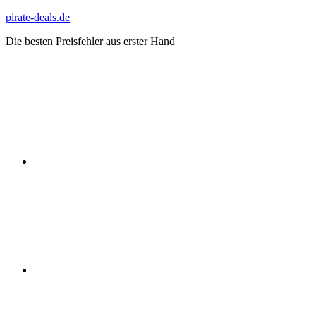
Zum
pirate-deals.de
Inhalt
Die besten Preisfehler aus erster Hand
springen
WhatsApp
Telegram
Discord