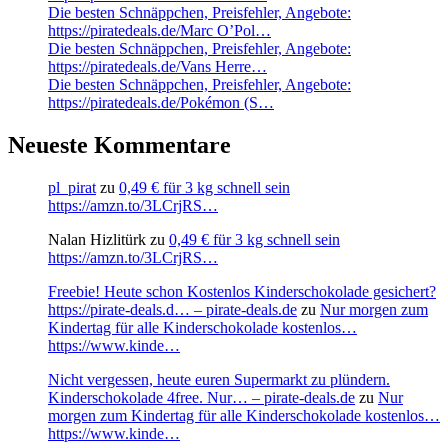
Die besten Schnäppchen, Preisfehler, Angebote:
https://piratedeals.de/Marc O’Pol…
Die besten Schnäppchen, Preisfehler, Angebote:
https://piratedeals.de/Vans Herre…
Die besten Schnäppchen, Preisfehler, Angebote:
https://piratedeals.de/Pokémon (S…
Neueste Kommentare
pl_pirat
zu
0,49 € für 3 kg schnell sein
https://amzn.to/3LCrjRS…
Nalan Hizlitürk
zu
0,49 € für 3 kg schnell sein
https://amzn.to/3LCrjRS…
Freebie! Heute schon Kostenlos Kinderschokolade gesichert?
https://pirate-deals.d… – pirate-deals.de
zu
Nur morgen zum
Kindertag für alle Kinderschokolade kostenlos…
https://www.kinde…
Nicht vergessen, heute euren Supermarkt zu plündern.
Kinderschokolade 4free. Nur… – pirate-deals.de
zu
Nur
morgen zum Kindertag für alle Kinderschokolade kostenlos…
https://www.kinde…