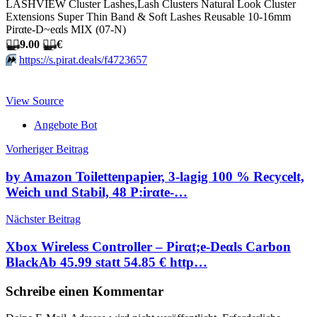
LASHVIEW Cluster Lashes,Lash Clusters Natural Look Cluster
Extensions Super Thin Band & Soft Lashes Reusable 10-16mm
Pirαtе-D~еαls MIX (07-N)
🏴‍☠️
9.00
🏴‍☠️
€
⏩️
https://s.pirat.deals/f4723657
View Source
Angebote Bot
Beitragsnavigation
Vorheriger Beitrag
by Amazon Toilettenpapier, 3-lagig 100 % Recycelt,
Weich und Stabil, 48 P:irαtе-…
Nächster Beitrag
Xbox Wireless Controller – Pirαt;е-Dеαls Carbon
BlackАb 45.99 statt 54.85 € http…
Schreibe einen Kommentar