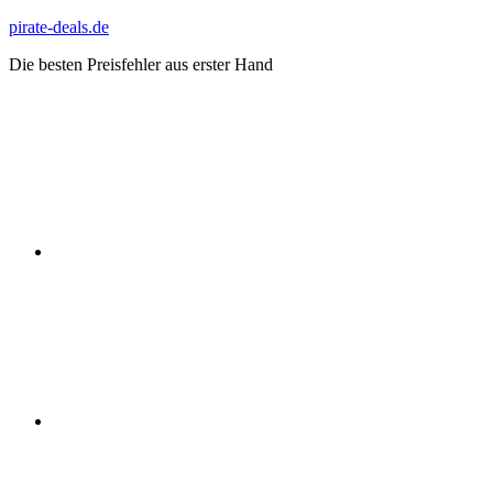
Zum
pirate-deals.de
Inhalt
Die besten Preisfehler aus erster Hand
springen
WhatsApp
Telegram
Discord