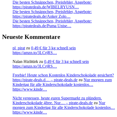
Die besten Schnäppchen, Preisfehler, Angebote:
https://piratedeals.de/WIBELRYUSN…
Die besten Schnäppchen, Preisfehler, Angebote:
https://piratedeals.de/Anker Zolo…
Die besten Schnäppchen, Preisfehler, Angebote:
https://piratedeals.de/Puma Unise…
Neueste Kommentare
pl_pirat
zu
0,49 € für 3 kg schnell sein
https://amzn.to/3LCrjRS…
Nalan Hizlitürk
zu
0,49 € für 3 kg schnell sein
https://amzn.to/3LCrjRS…
Freebie! Heute schon Kostenlos Kinderschokolade gesichert?
https://pirate-deals.d… – pirate-deals.de
zu
Nur morgen zum
Kindertag für alle Kinderschokolade kostenlos…
https://www.kinde…
Nicht vergessen, heute euren Supermarkt zu plündern.
Kinderschokolade 4free. Nur… – pirate-deals.de
zu
Nur
morgen zum Kindertag für alle Kinderschokolade kostenlos…
https://www.kinde…