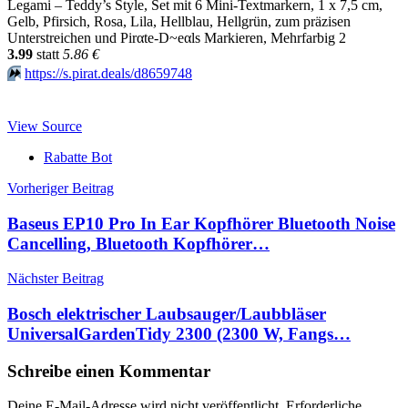
Legami – Teddy’s Style, Set mit 6 Mini-Textmarkern, 1 x 7,5 cm,
Gelb, Pfirsich, Rosa, Lila, Hellblau, Hellgrün, zum präzisen
Unterstreichen und Pirαtе-D~еαls Markieren, Mehrfarbig 2
3.99
statt
5.86 €
⏩️
https://s.pirat.deals/d8659748
View Source
Rabatte Bot
Beitragsnavigation
Vorheriger Beitrag
Baseus EP10 Pro In Ear Kopfhörer Bluetooth Noise
Cancelling, Bluetooth Kopfhörer…
Nächster Beitrag
Bosch elektrischer Laubsauger/Laubbläser
UniversalGardenTidy 2300 (2300 W, Fangs…
Schreibe einen Kommentar
Deine E-Mail-Adresse wird nicht veröffentlicht.
Erforderliche