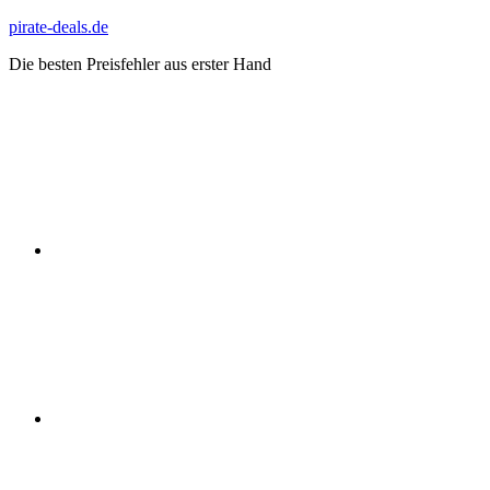
Zum
pirate-deals.de
Inhalt
Die besten Preisfehler aus erster Hand
springen
WhatsApp
Telegram
Discord