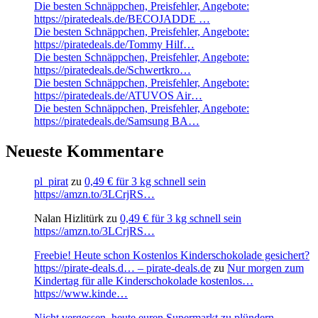
Die besten Schnäppchen, Preisfehler, Angebote:
https://piratedeals.de/BECOJADDE …
Die besten Schnäppchen, Preisfehler, Angebote:
https://piratedeals.de/Tommy Hilf…
Die besten Schnäppchen, Preisfehler, Angebote:
https://piratedeals.de/Schwertkro…
Die besten Schnäppchen, Preisfehler, Angebote:
https://piratedeals.de/ATUVOS Air…
Die besten Schnäppchen, Preisfehler, Angebote:
https://piratedeals.de/Samsung BA…
Neueste Kommentare
pl_pirat
zu
0,49 € für 3 kg schnell sein
https://amzn.to/3LCrjRS…
Nalan Hizlitürk
zu
0,49 € für 3 kg schnell sein
https://amzn.to/3LCrjRS…
Freebie! Heute schon Kostenlos Kinderschokolade gesichert?
https://pirate-deals.d… – pirate-deals.de
zu
Nur morgen zum
Kindertag für alle Kinderschokolade kostenlos…
https://www.kinde…
Nicht vergessen, heute euren Supermarkt zu plündern.