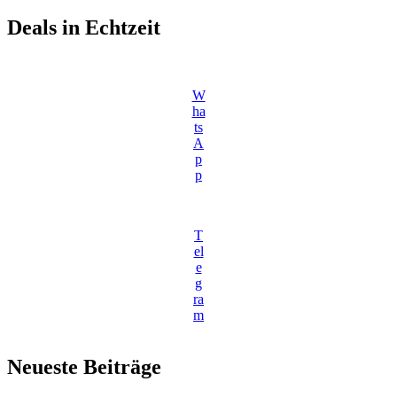
Deals in Echtzeit
W
ha
ts
A
p
p
T
el
e
g
ra
m
Neueste Beiträge