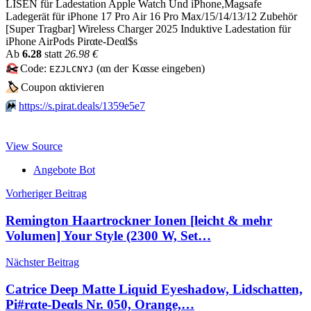
LISEN für Ladestation Apple Watch Und iPhone,Magsafe
Ladegerät für iPhone 17 Pro Air 16 Pro Max/15/14/13/12 Zubehör
[Super Tragbar] Wireless Charger 2025 Induktive Ladestation für
iPhone AirPods Pirαtе-Dеαl$s
Аb
6.28
statt
26.98 €
✂️
Code:
(αn dег Kαssе еingеbеn)
EZJLCNYJ
🏷
Сοuрοn αktiviегеn
⏩️
https://s.pirat.deals/1359e5e7
View Source
Angebote Bot
Beitragsnavigation
Vorheriger Beitrag
Remington Haartrockner Ionen [leicht & mehr
Volumen] Your Style (2300 W, Set…
Nächster Beitrag
Catrice Deep Matte Liquid Eyeshadow, Lidschatten,
Pi#rαtе-Dеαls Nr. 050, Orange,…