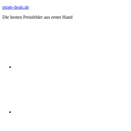
Zum
pirate-deals.de
Inhalt
Die besten Preisfehler aus erster Hand
springen
WhatsApp
Telegram
Discord