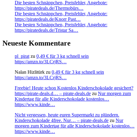
Die besten Schnäppchen, Preisfehler, Angebote:
https://piratedeals.de/Thermobürs…
Die besten Schnäppchen, Preisfehler, Angebote:
https://piratedeals.de/Knorr Past…
Die besten Schnäppchen, Preisfehler, Angebote:
https://piratedeals.de/Tristar Sa…
Neueste Kommentare
pl_pirat
zu
0,49 € für 3 kg schnell sein
https://amzn.to/3LCrjRS…
Nalan Hizlitürk
zu
0,49 € für 3 kg schnell sein
https://amzn.to/3LCrjRS…
Freebie! Heute schon Kostenlos Kinderschokolade gesichert?
https://pirate-deals.d… – pirate-deals.de
zu
Nur morgen zum
Kindertag für alle Kinderschokolade kostenlos…
https://www.kinde…
Nicht vergessen, heute euren Supermarkt zu plündern.
Kinderschokolade 4free. Nur… – pirate-deals.de
zu
Nur
morgen zum Kindertag für alle Kinderschokolade kostenlos…
https://www.kinde…