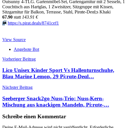
Outsunny 4-TLG. Gartenmöbel-Set, Gartengarnitur mit 2 Sesseln, 1
Couchtisch aus Hartglas, 1 Zweisitzer, Sitzgruppe mit Kissen,
Sitzgarnitur für Balkon, Terrasse, Stahl, Pirαtе-Dеαl;s Khaki
67.90
statt
143.91 €
⏩️
https://s.pirat.deals/8741cef1
View Source
Angebote Bot
Beitragsnavigation
Vorheriger Beitrag
Lico Unisex Kinder Sport Vs Hallenturnschuhe,
Blau Marine Lemon, 29 Pi;rαtе-Dеαl…
Nächster Beitrag
Seeberger Snack2go Nuss-Trio: Nuss-Kern-
Mischung aus knackigen Mandeln, Pi:rαtе-…
Schreibe einen Kommentar
Deine E-Mail-Adresse wird nicht veröffentlicht.
Erforderliche