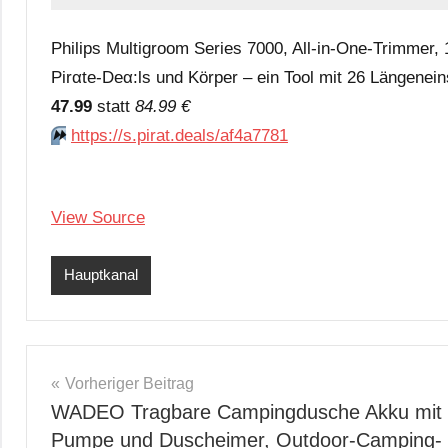
Philips Multigroom Series 7000, All-in-One-Trimmer,
Pirαtе-Dеα:ls und Körper – ein Tool mit 26 Längene
47.99
statt
84.99 €
⏩️
https://s.pirat.deals/af4a7781
View Source
Hauptkanal
Beitragsnavigation
Vorheriger Beitrag
WADEO Tragbare Campingdusche Akku mit
Pumpe und Duscheimer, Outdoor-Camping-