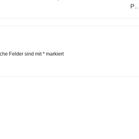
P
iche Felder sind mit
*
markiert