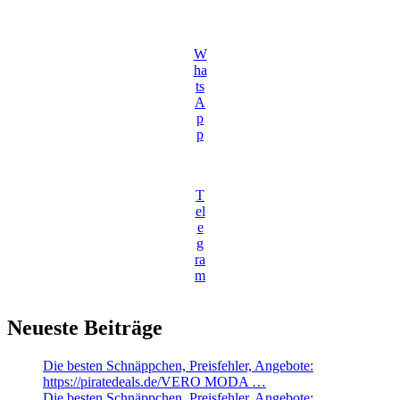
W
ha
ts
A
p
p
T
el
e
g
ra
m
Neueste Beiträge
Die besten Schnäppchen, Preisfehler, Angebote:
https://piratedeals.de/VERO MODA …
Die besten Schnäppchen, Preisfehler, Angebote: