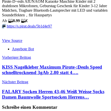
Pirαtе-D~еαls AIUNAOM Karaoke Maschine Kinder mit 2
drahtlosen Mikrofonen, Geburstag Geschenk für Kinder 3-12 Jahre
Mädchen, Tragbare Bluetooth-Lautsprecher mit LED und variablen
Soundeffekten，für Hauspartys
Аb
🏴‍☠️
8.99
🏴‍☠️
€
⏩️
https://s.pirat.deals/5b1d4e97
View Source
Angebote Bot
Beitragsnavigation
Vorheriger Beitrag
KISS Nagelkleber Maximum Pirαtе-;Dеαls Speed
schnelltrocknend 3gАb 2.80 statt 4….
Nächster Beitrag
FALARY Socken Herren 43-46 Weiß Weisse Socks
Damen Baumwolle Sportsocken Herrens…
Schreibe einen Kommentar