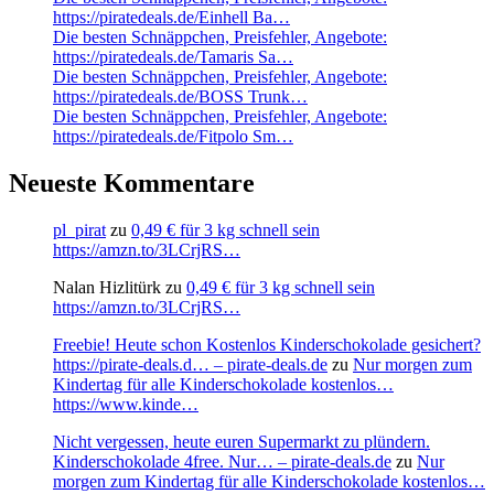
https://piratedeals.de/Einhell Ba…
Die besten Schnäppchen, Preisfehler, Angebote:
https://piratedeals.de/Tamaris Sa…
Die besten Schnäppchen, Preisfehler, Angebote:
https://piratedeals.de/BOSS Trunk…
Die besten Schnäppchen, Preisfehler, Angebote:
https://piratedeals.de/Fitpolo Sm…
Neueste Kommentare
pl_pirat
zu
0,49 € für 3 kg schnell sein
https://amzn.to/3LCrjRS…
Nalan Hizlitürk
zu
0,49 € für 3 kg schnell sein
https://amzn.to/3LCrjRS…
Freebie! Heute schon Kostenlos Kinderschokolade gesichert?
https://pirate-deals.d… – pirate-deals.de
zu
Nur morgen zum
Kindertag für alle Kinderschokolade kostenlos…
https://www.kinde…
Nicht vergessen, heute euren Supermarkt zu plündern.
Kinderschokolade 4free. Nur… – pirate-deals.de
zu
Nur
morgen zum Kindertag für alle Kinderschokolade kostenlos…