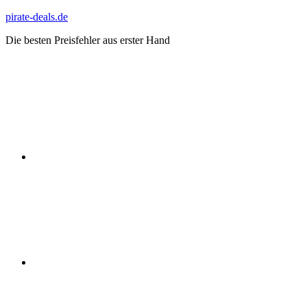
Zum
pirate-deals.de
Inhalt
Die besten Preisfehler aus erster Hand
springen
WhatsApp
Telegram
Discord