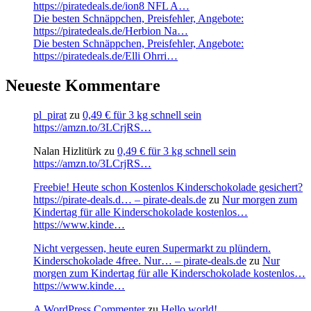
https://piratedeals.de/ion8 NFL A…
Die besten Schnäppchen, Preisfehler, Angebote:
https://piratedeals.de/Herbion Na…
Die besten Schnäppchen, Preisfehler, Angebote:
https://piratedeals.de/Elli Ohrri…
Neueste Kommentare
pl_pirat
zu
0,49 € für 3 kg schnell sein
https://amzn.to/3LCrjRS…
Nalan Hizlitürk
zu
0,49 € für 3 kg schnell sein
https://amzn.to/3LCrjRS…
Freebie! Heute schon Kostenlos Kinderschokolade gesichert?
https://pirate-deals.d… – pirate-deals.de
zu
Nur morgen zum
Kindertag für alle Kinderschokolade kostenlos…
https://www.kinde…
Nicht vergessen, heute euren Supermarkt zu plündern.
Kinderschokolade 4free. Nur… – pirate-deals.de
zu
Nur
morgen zum Kindertag für alle Kinderschokolade kostenlos…
https://www.kinde…
A WordPress Commenter
zu
Hello world!