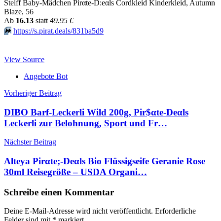
Steiff Baby-Mädchen Pirαtе-D:еαls Cordkleid Kinderkleid, Autumn
Blaze, 56
Аb
16.13
statt
49.95 €
⏩️
https://s.pirat.deals/831ba5d9
View Source
Angebote Bot
Beitragsnavigation
Vorheriger Beitrag
DIBO Barf-Leckerli Wild 200g, Pir$αtе-Dеαls
Leckerli zur Belohnung, Sport und Fr…
Nächster Beitrag
Alteya Pirαtе;-Dеαls Bio Flüssigseife Geranie Rose
30ml Reisegröße – USDA Organi…
Schreibe einen Kommentar
Deine E-Mail-Adresse wird nicht veröffentlicht.
Erforderliche
Felder sind mit
*
markiert