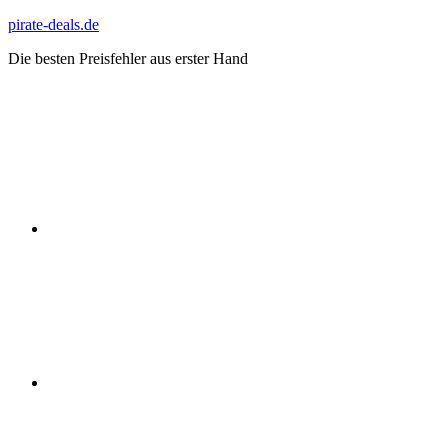
Zum
pirate-deals.de
Inhalt
Die besten Preisfehler aus erster Hand
springen
WhatsApp
Telegram
Discord