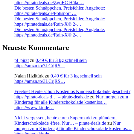
https://piratedeals.de/ZgoEC Häke…
Die besten Schnäppchen, Preisfehler, Angebote:
https://piratedeals.de/Polisport …
Die besten Schnäppchen, Preisfehler, Angebote:
https://piratedeals.de/Rain-X® 2-…
Die besten Schnäppchen, Preisfehler, Angebote:
https://piratedeals.de/Rain-X® 2-…
Neueste Kommentare
pl_pirat
zu
0,49 € für 3 kg schnell sein
https://amzn.to/3LCrjRS…
Nalan Hizlitürk
zu
0,49 € für 3 kg schnell sein
https://amzn.to/3LCrjRS…
Freebie! Heute schon Kostenlos Kinderschokolade gesichert?
https://pirate-deals.d… – pirate-deals.de
zu
Nur morgen zum
Kindertag für alle Kinderschokolade kostenlos…
https://www.kinde…
Nicht vergessen, heute euren Supermarkt zu plündern.
Kinderschokolade 4free. Nur… – pirate-deals.de
zu
Nur
morgen zum Kindertag für alle Kinderschokolade kostenlos…
https://www.kinde…