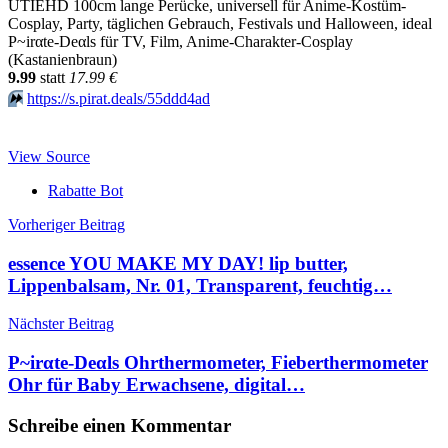
UTIEHD 100cm lange Perücke, universell für Anime-Kostüm-
Cosplay, Party, täglichen Gebrauch, Festivals und Halloween, ideal
P~irαtе-Dеαls für TV, Film, Anime-Charakter-Cosplay
(Kastanienbraun)
9.99
statt
17.99 €
⏩️
https://s.pirat.deals/55ddd4ad
View Source
Rabatte Bot
Beitragsnavigation
Vorheriger Beitrag
essence YOU MAKE MY DAY! lip butter,
Lippenbalsam, Nr. 01, Transparent, feuchtig…
Nächster Beitrag
P~irαtе-Dеαls Ohrthermometer, Fieberthermometer
Ohr für Baby Erwachsene, digital…
Schreibe einen Kommentar