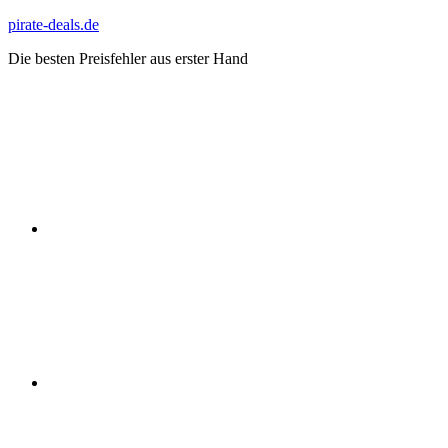
Zum
pirate-deals.de
Inhalt
Die besten Preisfehler aus erster Hand
springen
WhatsApp
Telegram
Discord