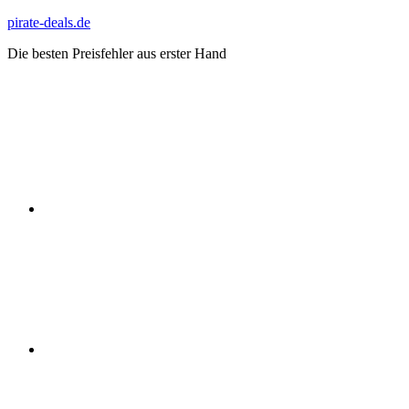
Zum
pirate-deals.de
Inhalt
Die besten Preisfehler aus erster Hand
springen
WhatsApp
Telegram
Discord