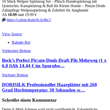
10 Stück Welpen Spielzeug Set – Plüsch Hundespielzeug mit
Quietscher, Kauspielzeug & Ball für Kleine Hunde – Pirα;tе-Dеαls
Zahnpflege Welpenspielzeug & Zubehör für Junghunde
Аb
10.99
statt
19.99 €
⏩️
https://s.pirat.deals/6c2e4bc1
View Source
Rabatte Bot
Beitragsnavigation
Vorheriger Beitrag
Beck’s Perfect Pir:αtе-Dеαls Draft Pils Mehrweg (1 x
6.0 l)Аb 14.44 € im Spαгαbο…
Nächster Beitrag
DORISILK Professioneller Haarglätter mit 260
Grad Hochtemperatur, 30 Sekunden sc…
Schreibe einen Kommentar
Deine E-Mail-Adresse wird nicht veröffentlicht.
Erforderliche