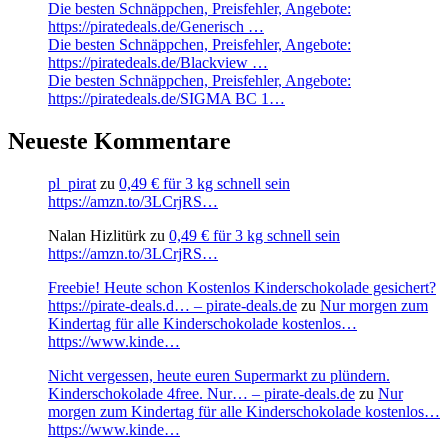
Die besten Schnäppchen, Preisfehler, Angebote:
https://piratedeals.de/Generisch …
Die besten Schnäppchen, Preisfehler, Angebote:
https://piratedeals.de/Blackview …
Die besten Schnäppchen, Preisfehler, Angebote:
https://piratedeals.de/SIGMA BC 1…
Neueste Kommentare
pl_pirat
zu
0,49 € für 3 kg schnell sein
https://amzn.to/3LCrjRS…
Nalan Hizlitürk
zu
0,49 € für 3 kg schnell sein
https://amzn.to/3LCrjRS…
Freebie! Heute schon Kostenlos Kinderschokolade gesichert?
https://pirate-deals.d… – pirate-deals.de
zu
Nur morgen zum
Kindertag für alle Kinderschokolade kostenlos…
https://www.kinde…
Nicht vergessen, heute euren Supermarkt zu plündern.
Kinderschokolade 4free. Nur… – pirate-deals.de
zu
Nur
morgen zum Kindertag für alle Kinderschokolade kostenlos…
https://www.kinde…