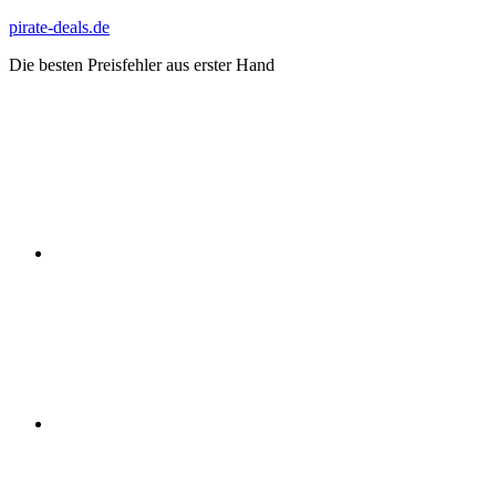
Zum
pirate-deals.de
Inhalt
Die besten Preisfehler aus erster Hand
springen
WhatsApp
Telegram
Discord