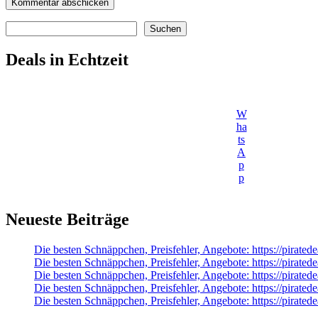
Suchen
Suchen
Deals in Echtzeit
W
ha
ts
A
p
p
Neueste Beiträge
Die besten Schnäppchen, Preisfehler, Angebote: https://pir
Die besten Schnäppchen, Preisfehler, Angebote: https://pir
Die besten Schnäppchen, Preisfehler, Angebote: https://pirat
Die besten Schnäppchen, Preisfehler, Angebote: https://pirated
Die besten Schnäppchen, Preisfehler, Angebote: https://pirat