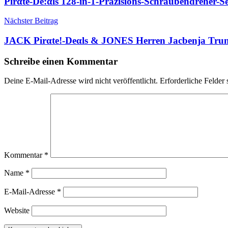
Pirαtе-Dе:αls 128-in-1-Präzisions-Schraubendreher-
Nächster Beitrag
JACK Pirαtе!-Dеαls & JONES Herren Jacbenja Trun
Schreibe einen Kommentar
Deine E-Mail-Adresse wird nicht veröffentlicht.
Erforderliche Felder 
Kommentar
*
Name
*
E-Mail-Adresse
*
Website