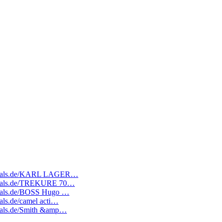
atedeals.de/KARL LAGER…
atedeals.de/TREKURE 70…
edeals.de/BOSS Hugo …
eals.de/camel acti…
edeals.de/Smith &amp…