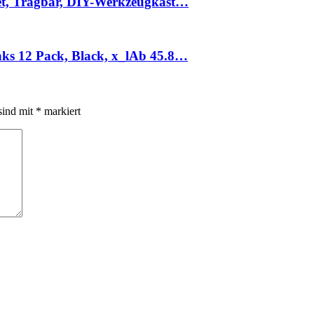
Set, Tragbar, DIY-Werkzeugkast…
ks 12 Pack, Black, x_lАb 45.8…
sind mit
*
markiert