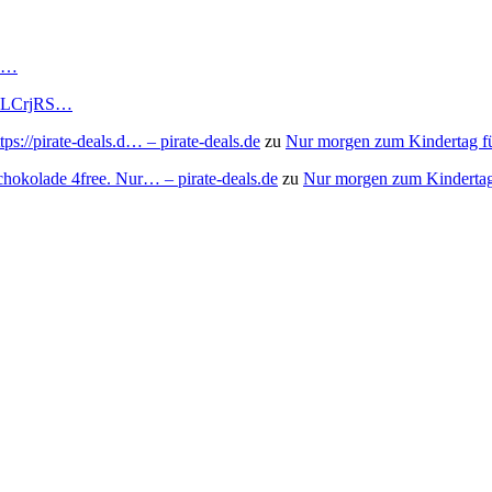
RS…
to/3LCrjRS…
s://pirate-deals.d… – pirate-deals.de
zu
Nur morgen zum Kindertag f
chokolade 4free. Nur… – pirate-deals.de
zu
Nur morgen zum Kindertag