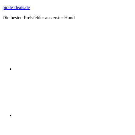
Zum
pirate-deals.de
Inhalt
Die besten Preisfehler aus erster Hand
springen
WhatsApp
Telegram
Discord