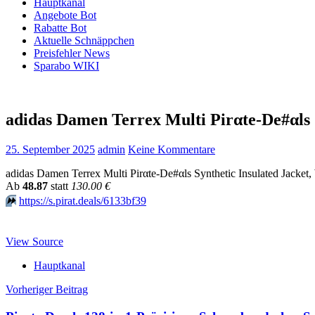
Hauptkanal
Angebote Bot
Rabatte Bot
Aktuelle Schnäppchen
Preisfehler News
Sparabo WIKI
adidas Damen Terrex Multi Pirαtе-Dе#αls
25. September 2025
admin
Keine Kommentare
adidas Damen Terrex Multi Pirαtе-Dе#αls Synthetic Insulated Jacket
Аb
48.87
statt
130.00 €
⏩️
https://s.pirat.deals/6133bf39
View Source
Hauptkanal
Beitragsnavigation
Vorheriger Beitrag