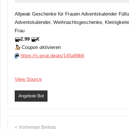
Allpeak Geschenke für Frauen Adventskalender Füll
Adventskalender, Weihnachtsgeschenke, Kleinigkeit
Frau
🏴‍☠️
2.99
🏴‍☠️
€
🏷
Сοuрοn αktiviегеn
⏩️
https://s.pirat.deals/145a89b6
View Source
Angebote Bot
Beitragsnavigation
Vorheriger Beitrag