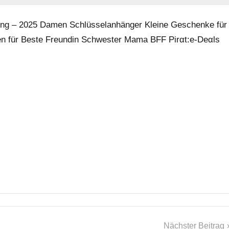
ung – 2025 Damen Schlüsselanhänger Kleine Geschenke für
en für Beste Freundin Schwester Mama BFF Pirαt:е-Dеαls
Nächster Beitrag