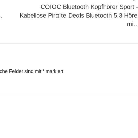
COIOC Bluetooth Kopfhörer Sport 
…
Kabellose Pirα!tе-Dеαls Bluetooth 5.3 Höre
mi
iche Felder sind mit
*
markiert