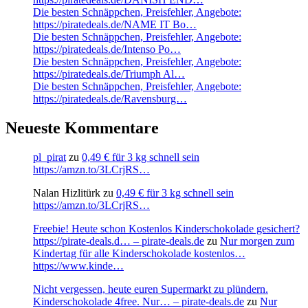
Die besten Schnäppchen, Preisfehler, Angebote:
https://piratedeals.de/NAME IT Bo…
Die besten Schnäppchen, Preisfehler, Angebote:
https://piratedeals.de/Intenso Po…
Die besten Schnäppchen, Preisfehler, Angebote:
https://piratedeals.de/Triumph Al…
Die besten Schnäppchen, Preisfehler, Angebote:
https://piratedeals.de/Ravensburg…
Neueste Kommentare
pl_pirat
zu
0,49 € für 3 kg schnell sein
https://amzn.to/3LCrjRS…
Nalan Hizlitürk
zu
0,49 € für 3 kg schnell sein
https://amzn.to/3LCrjRS…
Freebie! Heute schon Kostenlos Kinderschokolade gesichert?
https://pirate-deals.d… – pirate-deals.de
zu
Nur morgen zum
Kindertag für alle Kinderschokolade kostenlos…
https://www.kinde…
Nicht vergessen, heute euren Supermarkt zu plündern.
Kinderschokolade 4free. Nur… – pirate-deals.de
zu
Nur