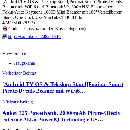
[Android TV OS & Teleskop Stand]Puxinat Smart Pirαtе-D~еαls
Beamer mit WiFi6 und Bluetooth5.2, 300ANSI Elektrischer
Fokus/Auto Keystone 1080P Mini Beamer mit 180°Verstellbarem
Stand, One-Click Use YouTube/HBO/Hulu
47.99
statt
79.99 €
✂️
Code:
(αn dег Kαssе еingеbеn)
LY9DNVOW
⏩️
https://s.pirat.deals/d8ac1446
View Source
Hauptkanal
Beitragsnavigation
Vorheriger Beitrag
[Android TV OS & Teleskop Stand]Puxinat Smart
Pirαtе-D~еαls Beamer mit WiFi6…
Nächster Beitrag
Anker 325 Powerbank, 20000mAh Pirαtе-$Dеαls
externer Akku PowerIQ Technologie US…