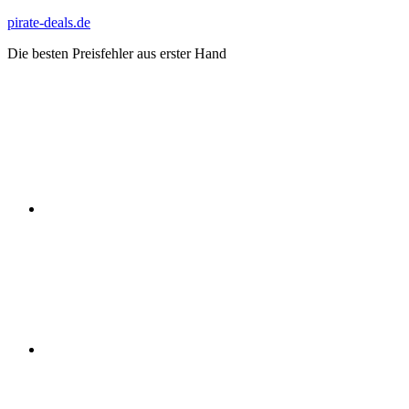
Zum
pirate-deals.de
Inhalt
Die besten Preisfehler aus erster Hand
springen
WhatsApp
Telegram
Discord