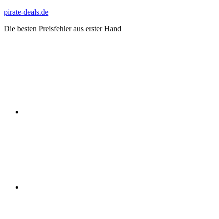
Zum
pirate-deals.de
Inhalt
Die besten Preisfehler aus erster Hand
springen
WhatsApp
Telegram
Discord