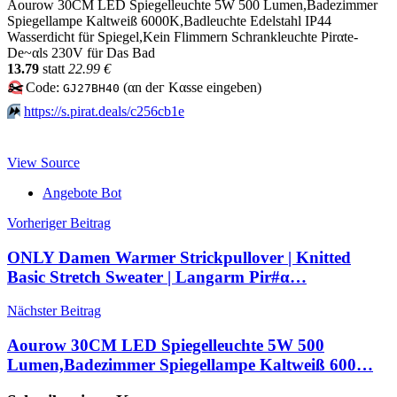
Aourow 30CM LED Spiegelleuchte 5W 500 Lumen,Badezimmer
Spiegellampe Kaltweiß 6000K,Badleuchte Edelstahl IP44
Wasserdicht für Spiegel,Kein Flimmern Schrankleuchte Pirαtе-
Dе~αls 230V für Das Bad
13.79
statt
22.99 €
✂️
Code:
(αn dег Kαssе еingеbеn)
GJ27BH40
⏩️
https://s.pirat.deals/c256cb1e
View Source
Angebote Bot
Beitragsnavigation
Vorheriger Beitrag
ONLY Damen Warmer Strickpullover | Knitted
Basic Stretch Sweater | Langarm Pir#α…
Nächster Beitrag
Aourow 30CM LED Spiegelleuchte 5W 500
Lumen,Badezimmer Spiegellampe Kaltweiß 600…