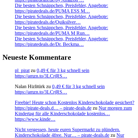
Die besten Schnäppchen, Preisfehler, Angebote:
https://piratedeals.de/PUMA ESS M…
Die besten Schnäppchen, Preisfehler, Angebote:
https://piratedeals.de/Quiksilver…
Die besten Schnäppchen, Preisfehler, Angebote:
https://piratedeals.de/PUMA M Run…
Die besten Schnäppchen, Preisfehler, Angebote:
https://piratedeals.de/Dr. Beckma…
Neueste Kommentare
pl_pirat
zu
0,49 € für 3 kg schnell sein
https://amzn.to/3LCrjRS…
Nalan Hizlitürk
zu
0,49 € für 3 kg schnell sein
https://amzn.to/3LCrjRS…
Freebie! Heute schon Kostenlos Kinderschokolade gesichert?
https://pirate-deals.d… – pirate-deals.de
zu
Nur morgen zum
Kindertag für alle Kinderschokolade kostenlos…
https://www.kinde…
Nicht vergessen, heute euren Supermarkt zu plündern.
Kinderschokolade 4free. Nur… – pirate-deals.de
zu
Nur