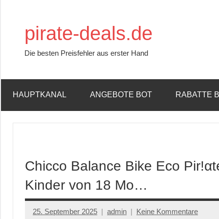
Zum
Inhalt
pirate-deals.de
springen
Die besten Preisfehler aus erster Hand
HAUPTKANAL
ANGEBOTE BOT
RABATTE 
Chicco Balance Bike Eco Pir!αtе
Kinder von 18 Mo…
25. September 2025
admin
Keine Kommentare