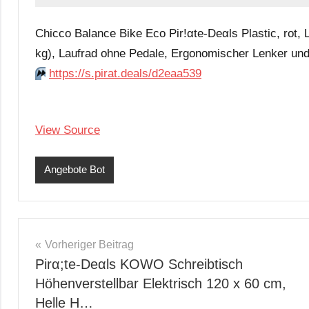
Chicco Balance Bike Eco Pir!αtе-Dеαls Plastic, rot, 
kg), Laufrad ohne Pedale, Ergonomischer Lenker und
⏩️
https://s.pirat.deals/d2eaa539
View Source
Angebote Bot
Beitragsnavigation
Vorheriger Beitrag
Pirα;tе-Dеαls KOWO Schreibtisch
Höhenverstellbar Elektrisch 120 x 60 cm,
Helle H…