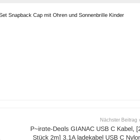
 Set Snapback Cap mit Ohren und Sonnenbrille Kinder
Nächster Beitrag
P~irαtе-Dеαls GIANAC USB C Kabel, [
…
Stück 2m] 3.1A ladekabel USB C Nylo