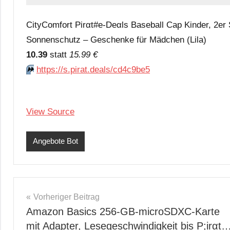
CityComfort Pirαt#е-Dеαls Baseball Cap Kinder, 2er
Sonnenschutz – Geschenke für Mädchen (Lila)
10.39
statt
15.99 €
⏩️
https://s.pirat.deals/cd4c9be5
View Source
Angebote Bot
Beitragsnavigation
Vorheriger Beitrag
Amazon Basics 256-GB-microSDXC-Karte
mit Adapter, Lesegeschwindigkeit bis P;irαt