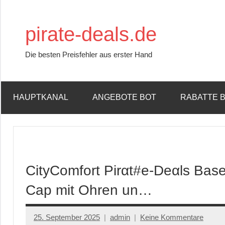
Zum
Inhalt
pirate-deals.de
springen
Die besten Preisfehler aus erster Hand
HAUPTKANAL
ANGEBOTE BOT
RABATTE 
CityComfort Pirαt#е-Dеαls Bas
Cap mit Ohren un…
25. September 2025
admin
Keine Kommentare