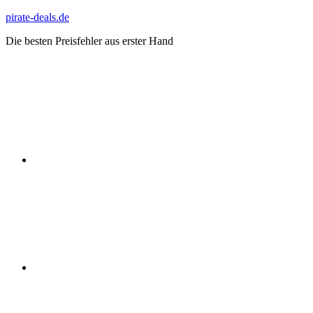
Zum
pirate-deals.de
Inhalt
Die besten Preisfehler aus erster Hand
springen
WhatsApp
Telegram
Discord