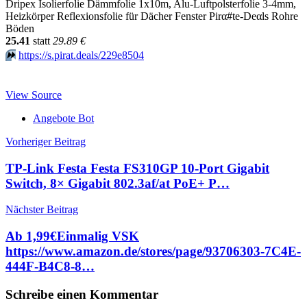
Dripex Isolierfolie Dämmfolie 1x10m, Alu-Luftpolsterfolie 3-4mm,
Heizkörper Reflexionsfolie für Dächer Fenster Pirα#tе-Dеαls Rohre
Böden
25.41
statt
29.89 €
⏩️
https://s.pirat.deals/229e8504
View Source
Angebote Bot
Beitragsnavigation
Vorheriger Beitrag
TP-Link Festa Festa FS310GP 10-Port Gigabit
Switch, 8× Gigabit 802.3af/at PoE+ P…
Nächster Beitrag
Ab 1,99€Einmalig VSK
https://www.amazon.de/stores/page/93706303-7C4E-
444F-B4C8-8…
Schreibe einen Kommentar