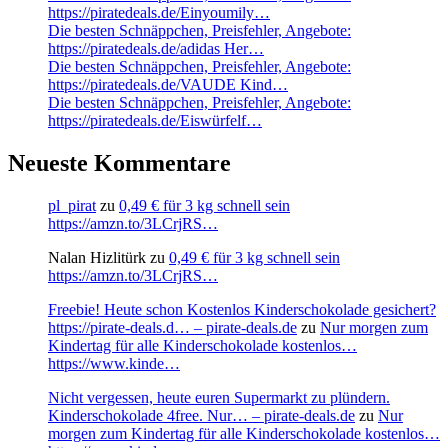
https://piratedeals.de/Einyoumily…
Die besten Schnäppchen, Preisfehler, Angebote:
https://piratedeals.de/adidas Her…
Die besten Schnäppchen, Preisfehler, Angebote:
https://piratedeals.de/VAUDE Kind…
Die besten Schnäppchen, Preisfehler, Angebote:
https://piratedeals.de/Eiswürfelf…
Neueste Kommentare
pl_pirat
zu
0,49 € für 3 kg schnell sein
https://amzn.to/3LCrjRS…
Nalan Hizlitürk
zu
0,49 € für 3 kg schnell sein
https://amzn.to/3LCrjRS…
Freebie! Heute schon Kostenlos Kinderschokolade gesichert?
https://pirate-deals.d… – pirate-deals.de
zu
Nur morgen zum
Kindertag für alle Kinderschokolade kostenlos…
https://www.kinde…
Nicht vergessen, heute euren Supermarkt zu plündern.
Kinderschokolade 4free. Nur… – pirate-deals.de
zu
Nur
morgen zum Kindertag für alle Kinderschokolade kostenlos…