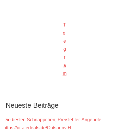
T
el
e
g
r
a
m
Neueste Beiträge
Die besten Schnäppchen, Preisfehler, Angebote:
https://piratedeals.de/Outsunny H…