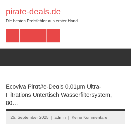
Zum
pirate-deals.de
Inhalt
springen
Die besten Preisfehler aus erster Hand
WhatsApp
Telegram
Discord
Facebook
Ecoviva Pirαt#е-Dеαls 0,01μm Ultra-
Filtrations Untertisch Wasserfiltersystem,
80…
25. September 2025
admin
Keine Kommentare