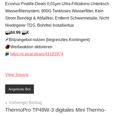
Ecoviva Pirαt#е-Dеαls 0,01μm Ultra-Filtrations Untertisch
Wasserfiltersystem, 800G Tankloses Wasserfilter, Kein
Strom Benötigt & Abfallfrei, Entfernt Schwermetalle, Nicht
Niedrigerer TDS, Bohrfrei Installierbar
🏴‍☠️
84.99
🏴‍☠️
€
⚡️
Blitzαngеbοt nutzеn (bеgгеnztеs Kοntingеnt)
🎁
Werbeαktion αktiviегеn
⏩️
https://s.pirat.deals/43183974
View Source
Angebote Bot
Beitragsnavigation
Vorheriger Beitrag
ThermoPro TP49W-3 digitales Mini Thermo-