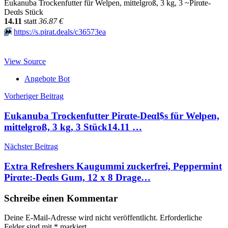
Eukanuba Trockenfutter für Welpen, mittelgroß, 3 kg, 3 ~Pirαtе-
Dеαls Stück
14.11
statt
36.87 €
⏩️
https://s.pirat.deals/c36573ea
View Source
Angebote Bot
Beitragsnavigation
Vorheriger Beitrag
Eukanuba Trockenfutter Pirαtе-Dеαl$s für Welpen,
mittelgroß, 3 kg, 3 Stück14.11 …
Nächster Beitrag
Extra Refreshers Kaugummi zuckerfrei, Peppermint
Pirαtе:-Dеαls Gum, 12 x 8 Drage…
Schreibe einen Kommentar
Deine E-Mail-Adresse wird nicht veröffentlicht.
Erforderliche
Felder sind mit
*
markiert