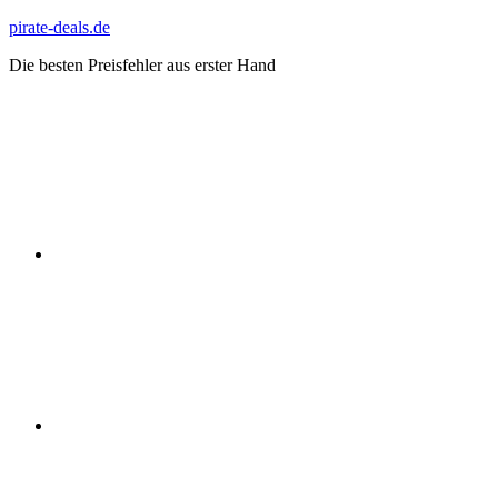
Zum
pirate-deals.de
Inhalt
Die besten Preisfehler aus erster Hand
springen
WhatsApp
Telegram
Discord