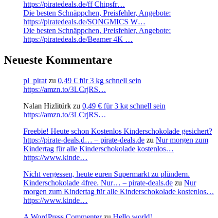
https://piratedeals.de/ff Chipsfr…
Die besten Schnäppchen, Preisfehler, Angebote:
https://piratedeals.de/SONGMICS W…
Die besten Schnäppchen, Preisfehler, Angebote:
https://piratedeals.de/Beamer 4K …
Neueste Kommentare
pl_pirat
zu
0,49 € für 3 kg schnell sein
https://amzn.to/3LCrjRS…
Nalan Hizlitürk
zu
0,49 € für 3 kg schnell sein
https://amzn.to/3LCrjRS…
Freebie! Heute schon Kostenlos Kinderschokolade gesichert?
https://pirate-deals.d… – pirate-deals.de
zu
Nur morgen zum
Kindertag für alle Kinderschokolade kostenlos…
https://www.kinde…
Nicht vergessen, heute euren Supermarkt zu plündern.
Kinderschokolade 4free. Nur… – pirate-deals.de
zu
Nur
morgen zum Kindertag für alle Kinderschokolade kostenlos…
https://www.kinde…
A WordPress Commenter
zu
Hello world!