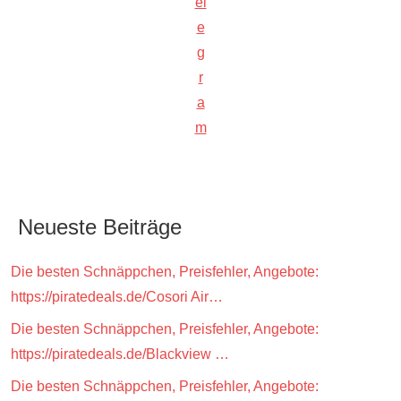
el
e
g
r
a
m
Neueste Beiträge
Die besten Schnäppchen, Preisfehler, Angebote:
https://piratedeals.de/Cosori Air…
Die besten Schnäppchen, Preisfehler, Angebote:
https://piratedeals.de/Blackview …
Die besten Schnäppchen, Preisfehler, Angebote: