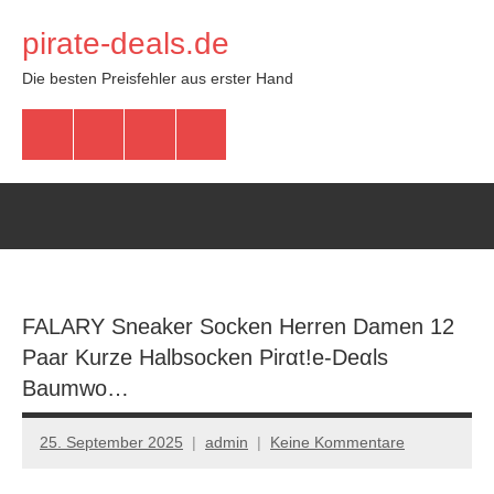
Zum
pirate-deals.de
Inhalt
springen
Die besten Preisfehler aus erster Hand
WhatsApp
Telegram
Discord
Facebook
FALARY Sneaker Socken Herren Damen 12
Paar Kurze Halbsocken Pirαt!е-Dеαls
Baumwo…
25. September 2025
admin
Keine Kommentare