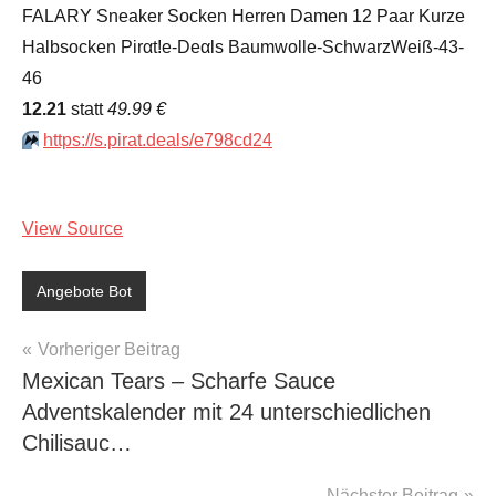
FALARY Sneaker Socken Herren Damen 12 Paar Kurze
Halbsocken Pirαt!е-Dеαls Baumwolle-SchwarzWeiß-43-
46
12.21
statt
49.99 €
⏩️
https://s.pirat.deals/e798cd24
View Source
Angebote Bot
Beitragsnavigation
Vorheriger Beitrag
Mexican Tears – Scharfe Sauce
Adventskalender mit 24 unterschiedlichen
Chilisauc…
Nächster Beitrag