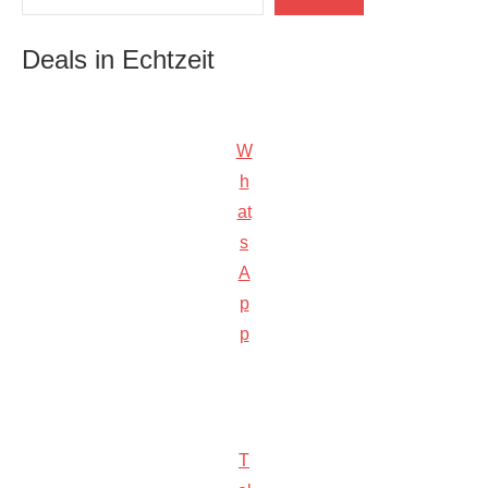
Deals in Echtzeit
W
h
at
s
A
p
p
T