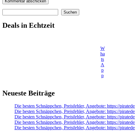
Suchen
Suchen
Deals in Echtzeit
W
ha
ts
A
p
p
Neueste Beiträge
Die besten Schnäppchen, Preisfehler, Angebote: https://pira
Die besten Schnäppchen, Preisfehler, Angebote: https://pirate
Die besten Schnäppchen, Preisfehler, Angebote: https://pirat
Die besten Schnäppchen, Preisfehler, Angebote: https://pirate
Die besten Schnäppchen, Preisfehler, Angebote: https://pirat