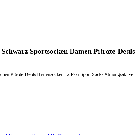
Schwarz Sportsocken Damen Pi!rαtе-Dеαl
n Pi!rαtе-Dеαls Herrensocken 12 Paar Sport Socks Atmungsaktive 