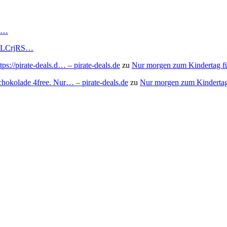
RS…
to/3LCrjRS…
s://pirate-deals.d… – pirate-deals.de
zu
Nur morgen zum Kindertag f
chokolade 4free. Nur… – pirate-deals.de
zu
Nur morgen zum Kindertag