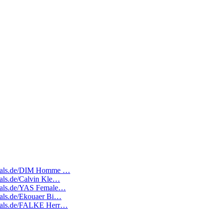
tedeals.de/DIM Homme …
deals.de/Calvin Kle…
edeals.de/YAS Female…
deals.de/Ekouaer Bi…
edeals.de/FALKE Herr…