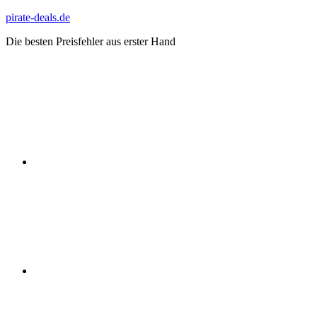
Zum
pirate-deals.de
Inhalt
Die besten Preisfehler aus erster Hand
springen
WhatsApp
Telegram
Discord