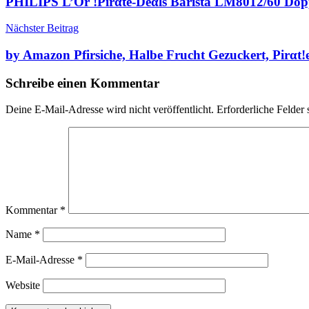
PHILIPS L’Or !Pirαtе-Dеαls Barista LM8012/60 Dop
Nächster Beitrag
by Amazon Pfirsiche, Halbe Frucht Gezuckert, Pirαt
Schreibe einen Kommentar
Deine E-Mail-Adresse wird nicht veröffentlicht.
Erforderliche Felder 
Kommentar
*
Name
*
E-Mail-Adresse
*
Website