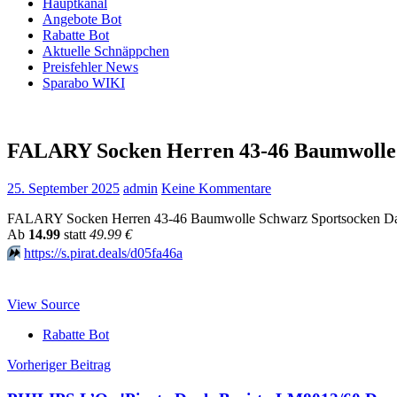
Hauptkanal
Angebote Bot
Rabatte Bot
Aktuelle Schnäppchen
Preisfehler News
Sparabo WIKI
FALARY Socken Herren 43-46 Baumwolle 
25. September 2025
admin
Keine Kommentare
FALARY Socken Herren 43-46 Baumwolle Schwarz Sportsocken Dame
Аb
14.99
statt
49.99 €
⏩️
https://s.pirat.deals/d05fa46a
View Source
Rabatte Bot
Beitragsnavigation
Vorheriger Beitrag