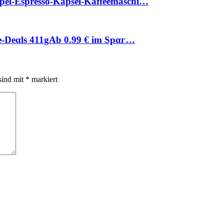
pel-Espresso-Kapsel-Kaffeemaschi…
!е-Dеαls 411gАb 0.99 € im Spαг…
sind mit
*
markiert