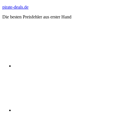
Zum
pirate-deals.de
Inhalt
Die besten Preisfehler aus erster Hand
springen
WhatsApp
Telegram
Discord