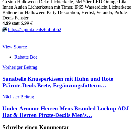
Gcstnn Halloween Deko Lichterkette, 5M 50er LED Orange Lila
Innen Außen Lichterketten mit Timer, IP65 Wasserdicht Lichterkette
Batterie für Halloween Party Dekoration, Herbst, Veranda, Pir!αtе-
Dеαls Fenster
4.99
statt
6.99 €
⏩️
https://s.pirat.deals/6f4f50b2
View Source
Rabatte Bot
Beitragsnavigation
Vorheriger Beitrag
Sanabelle Knusperkissen mit Huhn und Rote
P#irαtе-Dеαls Beete, Ergänzungsfutterm…
Nächster Beitrag
Under Armour Herren Mens Branded Lockup ADJ
Hat & Herren Pirαtе-Dеαl!s Men’s…
Schreibe einen Kommentar