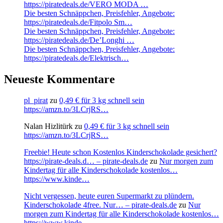
https://piratedeals.de/VERO MODA …
Die besten Schnäppchen, Preisfehler, Angebote:
https://piratedeals.de/Fitpolo Sm…
Die besten Schnäppchen, Preisfehler, Angebote:
https://piratedeals.de/De’Longhi …
Die besten Schnäppchen, Preisfehler, Angebote:
https://piratedeals.de/Elektrisch…
Neueste Kommentare
pl_pirat
zu
0,49 € für 3 kg schnell sein
https://amzn.to/3LCrjRS…
Nalan Hizlitürk
zu
0,49 € für 3 kg schnell sein
https://amzn.to/3LCrjRS…
Freebie! Heute schon Kostenlos Kinderschokolade gesichert?
https://pirate-deals.d… – pirate-deals.de
zu
Nur morgen zum
Kindertag für alle Kinderschokolade kostenlos…
https://www.kinde…
Nicht vergessen, heute euren Supermarkt zu plündern.
Kinderschokolade 4free. Nur… – pirate-deals.de
zu
Nur
morgen zum Kindertag für alle Kinderschokolade kostenlos…
https://www.kinde…