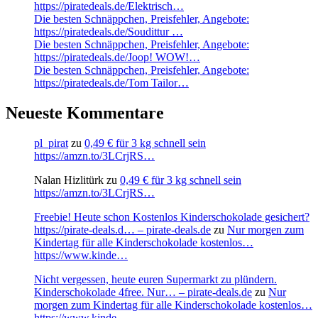
https://piratedeals.de/Elektrisch…
Die besten Schnäppchen, Preisfehler, Angebote:
https://piratedeals.de/Soudittur …
Die besten Schnäppchen, Preisfehler, Angebote:
https://piratedeals.de/Joop! WOW!…
Die besten Schnäppchen, Preisfehler, Angebote:
https://piratedeals.de/Tom Tailor…
Neueste Kommentare
pl_pirat
zu
0,49 € für 3 kg schnell sein
https://amzn.to/3LCrjRS…
Nalan Hizlitürk
zu
0,49 € für 3 kg schnell sein
https://amzn.to/3LCrjRS…
Freebie! Heute schon Kostenlos Kinderschokolade gesichert?
https://pirate-deals.d… – pirate-deals.de
zu
Nur morgen zum
Kindertag für alle Kinderschokolade kostenlos…
https://www.kinde…
Nicht vergessen, heute euren Supermarkt zu plündern.
Kinderschokolade 4free. Nur… – pirate-deals.de
zu
Nur
morgen zum Kindertag für alle Kinderschokolade kostenlos…
https://www.kinde…