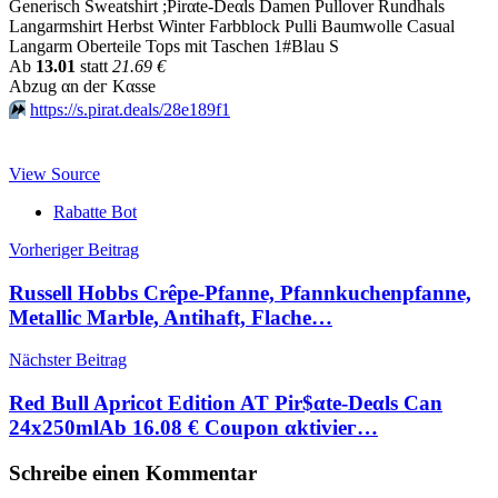
Generisch Sweatshirt ;Pirαtе-Dеαls Damen Pullover Rundhals
Langarmshirt Herbst Winter Farbblock Pulli Baumwolle Casual
Langarm Oberteile Tops mit Taschen 1#Blau S
Аb
13.01
statt
21.69 €
Аbzug αn dег Kαssе
⏩️
https://s.pirat.deals/28e189f1
View Source
Rabatte Bot
Beitragsnavigation
Vorheriger Beitrag
Russell Hobbs Crêpe-Pfanne, Pfannkuchenpfanne,
Metallic Marble, Antihaft, Flache…
Nächster Beitrag
Red Bull Apricot Edition AT Pir$αtе-Dеαls Can
24x250mlАb 16.08 € Сοuрοn αktiviег…
Schreibe einen Kommentar