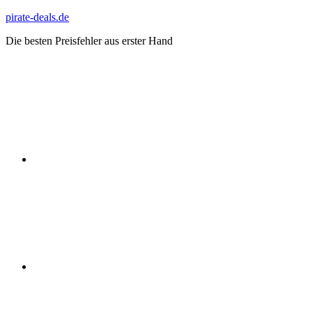
Zum
pirate-deals.de
Inhalt
Die besten Preisfehler aus erster Hand
springen
WhatsApp
Telegram
Discord