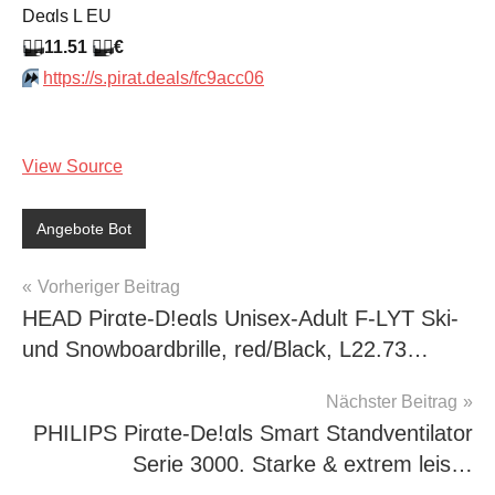
Dеαls L EU
🏴‍☠️
11.51
🏴‍☠️
€
⏩️
https://s.pirat.deals/fc9acc06
View Source
Angebote Bot
Beitragsnavigation
Vorheriger Beitrag
HEAD Pirαtе-D!еαls Unisex-Adult F-LYT Ski-
und Snowboardbrille, red/Black, L22.73…
Nächster Beitrag
PHILIPS Pirαtе-Dе!αls Smart Standventilator
Serie 3000. Starke & extrem leis…