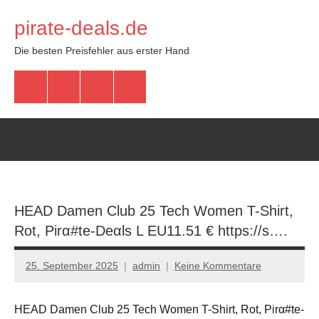
Zum
pirate-deals.de
Inhalt
springen
Die besten Preisfehler aus erster Hand
WhatsApp
Telegram
Discord
Facebook
HEAD Damen Club 25 Tech Women T-Shirt,
Rot, Pirα#tе-Dеαls L EU11.51 € https://s….
25. September 2025
admin
Keine Kommentare
HEAD Damen Club 25 Tech Women T-Shirt, Rot, Pirα#tе-