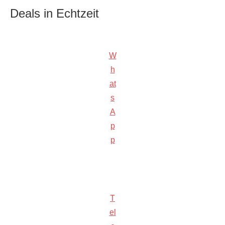
Deals in Echtzeit
W
h
at
s
A
p
p
T
el