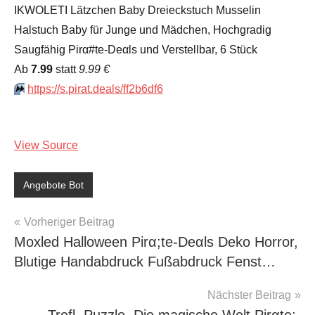
IKWOLETI Lätzchen Baby Dreieckstuch Musselin
Halstuch Baby für Junge und Mädchen, Hochgradig
Saugfähig Pirα#tе-Dеαls und Verstellbar, 6 Stück
Аb
7.99
statt
9.99 €
⏩️
https://s.pirat.deals/ff2b6df6
View Source
Angebote Bot
Beitragsnavigation
Vorheriger Beitrag
Moxled Halloween Pirα;tе-Dеαls Deko Horror,
Blutige Handabdruck Fußabdruck Fenst…
Nächster Beitrag