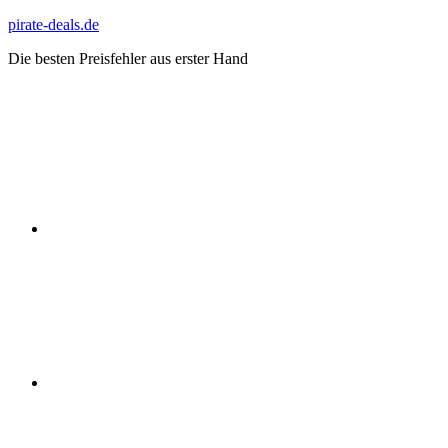
Zum
pirate-deals.de
Inhalt
Die besten Preisfehler aus erster Hand
springen
WhatsApp
Telegram
Discord