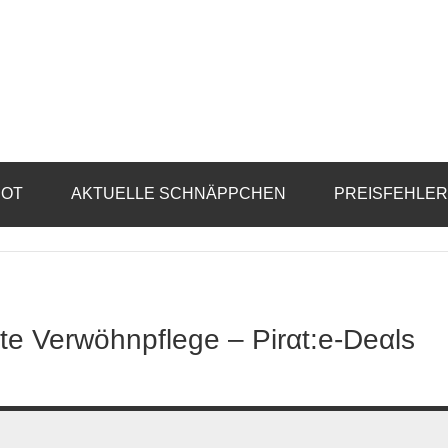
BOT
AKTUELLE SCHNÄPPCHEN
PREISFEHLE
e Verwöhnpflege – Pirαt:е-Dеαls