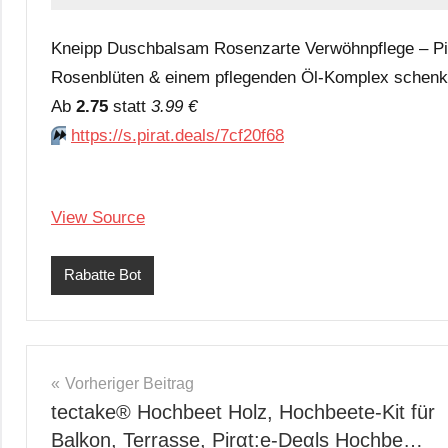
Kneipp Duschbalsam Rosenzarte Verwöhnpflege – Pir
Rosenblüten & einem pflegenden Öl-Komplex schenkt e
Аb
2.75
statt
3.99 €
⏩️
https://s.pirat.deals/7cf20f68
View Source
Rabatte Bot
Beitragsnavigation
Vorheriger Beitrag
tectake® Hochbeet Holz, Hochbeete-Kit für
Balkon, Terrasse, Pirαt:е-Dеαls Hochbe…