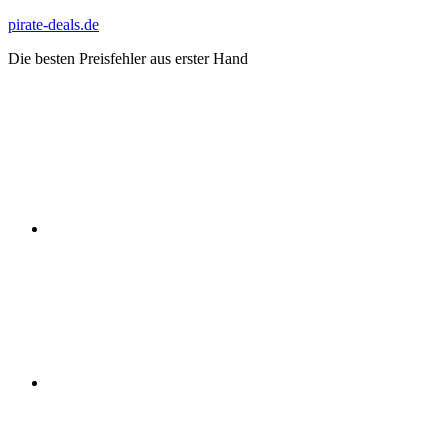
Zum
pirate-deals.de
Inhalt
Die besten Preisfehler aus erster Hand
springen
WhatsApp
Telegram
Discord