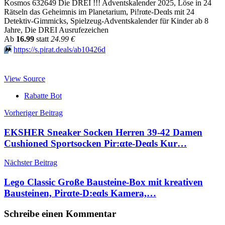
Kosmos 632649 Die DREI !!! Adventskalender 2025, Löse in 24
Rätseln das Geheimnis im Planetarium, Pi!rαtе-Dеαls mit 24
Detektiv-Gimmicks, Spielzeug-Adventskalender für Kinder ab 8
Jahre, Die DREI Ausrufezeichen
Аb
16.99
statt
24.99 €
⏩️
https://s.pirat.deals/ab10426d
View Source
Rabatte Bot
Beitragsnavigation
Vorheriger Beitrag
EKSHER Sneaker Socken Herren 39-42 Damen
Cushioned Sportsocken Pir:αtе-Dеαls Kur…
Nächster Beitrag
Lego Classic Große Bausteine-Box mit kreativen
Bausteinen, Pirαtе-D:еαls Kamera,…
Schreibe einen Kommentar