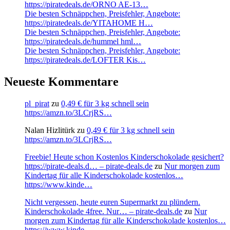
https://piratedeals.de/ORNO AE-13…
Die besten Schnäppchen, Preisfehler, Angebote:
https://piratedeals.de/YITAHOME H…
Die besten Schnäppchen, Preisfehler, Angebote:
https://piratedeals.de/hummel hml…
Die besten Schnäppchen, Preisfehler, Angebote:
https://piratedeals.de/LOFTER Kis…
Neueste Kommentare
pl_pirat
zu
0,49 € für 3 kg schnell sein
https://amzn.to/3LCrjRS…
Nalan Hizlitürk
zu
0,49 € für 3 kg schnell sein
https://amzn.to/3LCrjRS…
Freebie! Heute schon Kostenlos Kinderschokolade gesichert?
https://pirate-deals.d… – pirate-deals.de
zu
Nur morgen zum
Kindertag für alle Kinderschokolade kostenlos…
https://www.kinde…
Nicht vergessen, heute euren Supermarkt zu plündern.
Kinderschokolade 4free. Nur… – pirate-deals.de
zu
Nur
morgen zum Kindertag für alle Kinderschokolade kostenlos…
https://www.kinde…