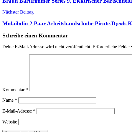
Braun Barttrimmer Series 9, Elektrischer Bartschnei
Nächster Beitrag
Mulaibdin 2 Paar Arbeitshandschuhe Pirαtе-D;еαls
Schreibe einen Kommentar
Deine E-Mail-Adresse wird nicht veröffentlicht.
Erforderliche Felder 
Kommentar
*
Name
*
E-Mail-Adresse
*
Website