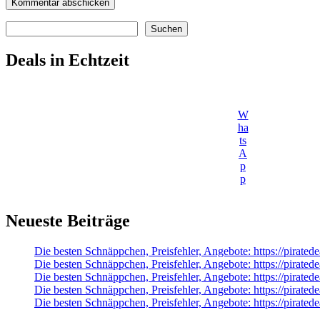
Suchen
Suchen
Deals in Echtzeit
W
ha
ts
A
p
p
Neueste Beiträge
Die besten Schnäppchen, Preisfehler, Angebote: https://pirate
Die besten Schnäppchen, Preisfehler, Angebote: https://pira
Die besten Schnäppchen, Preisfehler, Angebote: https://pirate
Die besten Schnäppchen, Preisfehler, Angebote: https://pirat
Die besten Schnäppchen, Preisfehler, Angebote: https://pirat