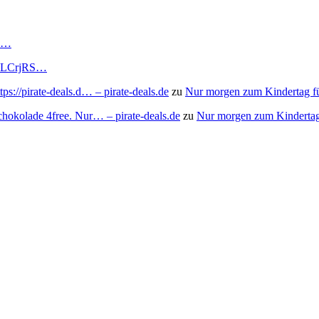
RS…
to/3LCrjRS…
s://pirate-deals.d… – pirate-deals.de
zu
Nur morgen zum Kindertag f
chokolade 4free. Nur… – pirate-deals.de
zu
Nur morgen zum Kindertag