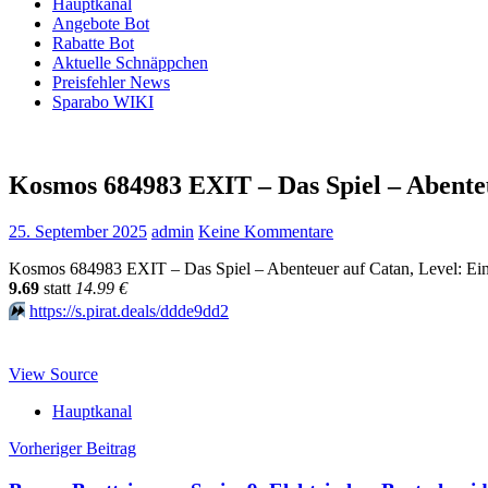
Hauptkanal
Angebote Bot
Rabatte Bot
Aktuelle Schnäppchen
Preisfehler News
Sparabo WIKI
Kosmos 684983 EXIT – Das Spiel – Abenteu
25. September 2025
admin
Keine Kommentare
Kosmos 684983 EXIT – Das Spiel – Abenteuer auf Catan, Level: Einste
9.69
statt
14.99 €
⏩️
https://s.pirat.deals/ddde9dd2
View Source
Hauptkanal
Beitragsnavigation
Vorheriger Beitrag