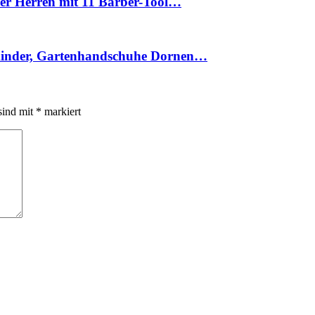
der Herren mit 11 Barber-Tool…
 Kinder, Gartenhandschuhe Dornen…
sind mit
*
markiert