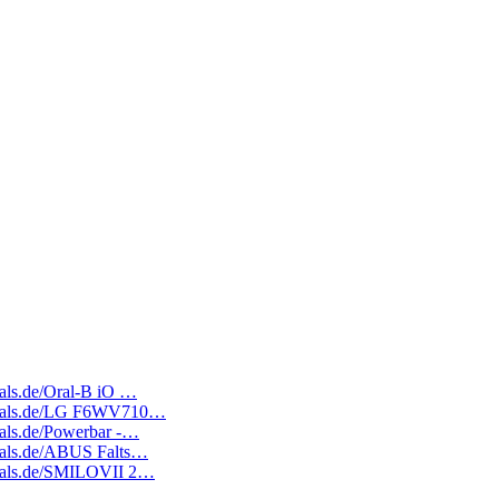
deals.de/Oral-B iO …
tedeals.de/LG F6WV710…
deals.de/Powerbar -…
edeals.de/ABUS Falts…
edeals.de/SMILOVII 2…