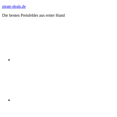
Zum
pirate-deals.de
Inhalt
Die besten Preisfehler aus erster Hand
springen
WhatsApp
Telegram
Discord