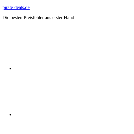
Zum
pirate-deals.de
Inhalt
Die besten Preisfehler aus erster Hand
springen
WhatsApp
Telegram
Discord