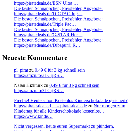
https://piratedeals.de/ESN Ultra …
Die besten Schnäppchen, Preisfehler, Angebote:
https://piratedeals.de/DICTAC Jug…
Die besten Schnäppchen, Preisfehler, Angebote:
https://piratedeals.de/Triple Pac…
Die besten Schnäppchen, Preisfehler, Angebote:
https://piratedeals.de/G-STAR Her…
Die besten Schnäppchen, Preisfehler, Angebote:
https://piratedeals.de/Dibapur® R…
Neueste Kommentare
pl_pirat
zu
0,49 € für 3 kg schnell sein
https://amzn.to/3LCrjRS…
Nalan Hizlitürk
zu
0,49 € für 3 kg schnell sein
https://amzn.to/3LCrjRS…
Freebie! Heute schon Kostenlos Kinderschokolade gesichert?
https://pirate-deals.d… – pirate-deals.de
zu
Nur morgen zum
Kindertag für alle Kinderschokolade kostenlos…
https://www.kinde…
Nicht vergessen, heute euren Supermarkt zu plündern.