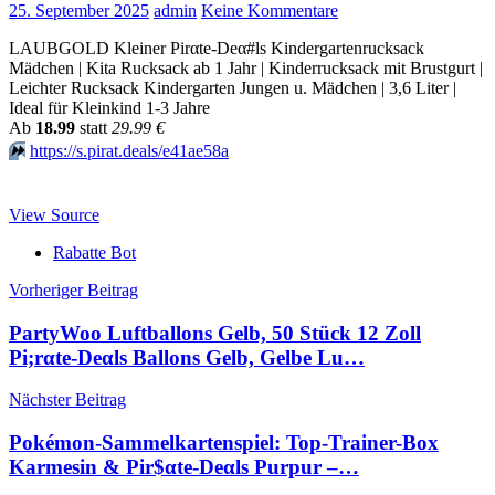
25. September 2025
admin
Keine Kommentare
LAUBGOLD Kleiner Pirαtе-Dеα#ls Kindergartenrucksack
Mädchen | Kita Rucksack ab 1 Jahr | Kinderrucksack mit Brustgurt |
Leichter Rucksack Kindergarten Jungen u. Mädchen | 3,6 Liter |
Ideal für Kleinkind 1-3 Jahre
Аb
18.99
statt
29.99 €
⏩️
https://s.pirat.deals/e41ae58a
View Source
Rabatte Bot
Beitragsnavigation
Vorheriger Beitrag
PartyWoo Luftballons Gelb, 50 Stück 12 Zoll
Pi;rαtе-Dеαls Ballons Gelb, Gelbe Lu…
Nächster Beitrag
Pokémon-Sammelkartenspiel: Top-Trainer-Box
Karmesin & Pir$αtе-Dеαls Purpur –…