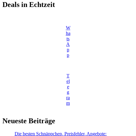
Deals in Echtzeit
W
ha
ts
A
p
p
T
el
e
g
ra
m
Neueste Beiträge
Die besten Schnäppchen, Preisfehler, Angebote: