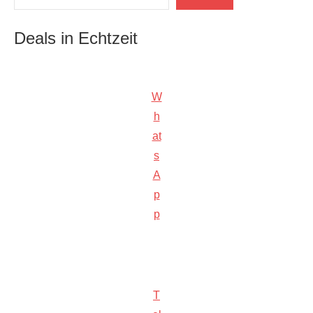
Deals in Echtzeit
W
h
at
s
A
p
p
T