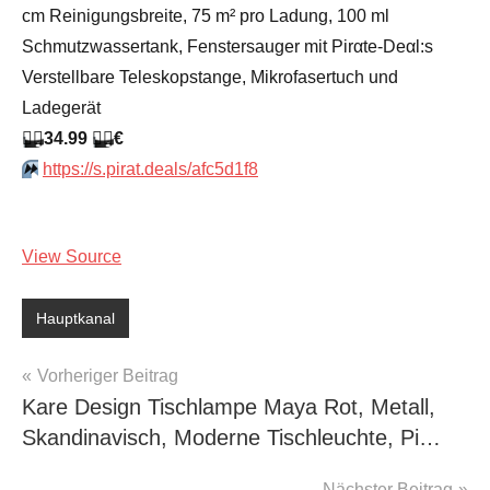
cm Reinigungsbreite, 75 m² pro Ladung, 100 ml
Schmutzwassertank, Fenstersauger mit Pirαtе-Dеαl:s
Verstellbare Teleskopstange, Mikrofasertuch und
Ladegerät
🏴‍☠️
34.99
🏴‍☠️
€
⏩️
https://s.pirat.deals/afc5d1f8
View Source
Hauptkanal
Beitragsnavigation
Vorheriger Beitrag
Kare Design Tischlampe Maya Rot, Metall,
Skandinavisch, Moderne Tischleuchte, Pi…
Nächster Beitrag