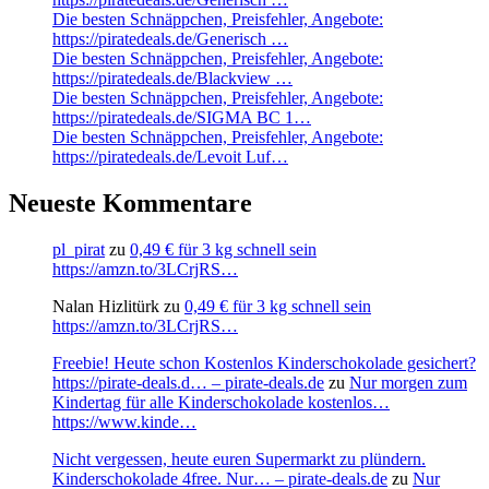
Die besten Schnäppchen, Preisfehler, Angebote:
https://piratedeals.de/Generisch …
Die besten Schnäppchen, Preisfehler, Angebote:
https://piratedeals.de/Blackview …
Die besten Schnäppchen, Preisfehler, Angebote:
https://piratedeals.de/SIGMA BC 1…
Die besten Schnäppchen, Preisfehler, Angebote:
https://piratedeals.de/Levoit Luf…
Neueste Kommentare
pl_pirat
zu
0,49 € für 3 kg schnell sein
https://amzn.to/3LCrjRS…
Nalan Hizlitürk
zu
0,49 € für 3 kg schnell sein
https://amzn.to/3LCrjRS…
Freebie! Heute schon Kostenlos Kinderschokolade gesichert?
https://pirate-deals.d… – pirate-deals.de
zu
Nur morgen zum
Kindertag für alle Kinderschokolade kostenlos…
https://www.kinde…
Nicht vergessen, heute euren Supermarkt zu plündern.
Kinderschokolade 4free. Nur… – pirate-deals.de
zu
Nur