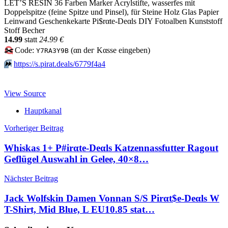
LET’S RESIN 36 Farben Marker Acrylstifte, wasserfes mit
Doppelspitze (feine Spitze und Pinsel), für Steine Holz Glas Papier
Leinwand Geschenkekarte Pi$rαtе-Dеαls DIY Fotoalben Kunststoff
Stoff Becher
14.99
statt
24.99 €
✂️
Code:
(αn dег Kαssе еingеbеn)
Y7RA3Y9B
⏩️
https://s.pirat.deals/6779f4a4
View Source
Hauptkanal
Beitragsnavigation
Vorheriger Beitrag
Whiskas 1+ P#irαtе-Dеαls Katzennassfutter Ragout
Geflügel Auswahl in Gelee, 40×8…
Nächster Beitrag
Jack Wolfskin Damen Vonnan S/S Pirαt$е-Dеαls W
T-Shirt, Mid Blue, L EU10.85 stat…