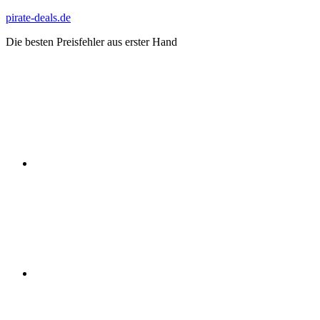
Zum
pirate-deals.de
Inhalt
Die besten Preisfehler aus erster Hand
springen
WhatsApp
Telegram
Discord