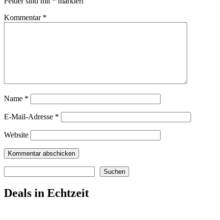
Felder sind mit
*
markiert
Kommentar
*
Name
*
E-Mail-Adresse
*
Website
Suchen
Suchen
Deals in Echtzeit