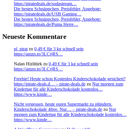
https://piratedeals.de/sodastream…
Die besten Schnäppchen, Preisfehler, Angebote:
https://piratedeals.de/USB Gaming…
Die besten Schnäppchen, Preisfehler, Angebote:
https://piratedeals.de/Puma Herre…
Neueste Kommentare
pl_pirat
zu
0,49 € für 3 kg schnell sein
https://amzn.to/3LCrjRS…
Nalan Hizlitürk
zu
0,49 € für 3 kg schnell sein
https://amzn.to/3LCrjRS…
Freebie! Heute schon Kostenlos Kinderschokolade gesichert?
https://pirate-deals.d… – pirate-deals.de
zu
Nur morgen zum
Kindertag für alle Kinderschokolade kostenlos…
https://www.kinde…
Nicht vergessen, heute euren Supermarkt zu plündern.
Kinderschokolade 4free. Nur… – pirate-deals.de
zu
Nur
morgen zum Kindertag für alle Kinderschokolade kostenlos…
https://www.kinde…