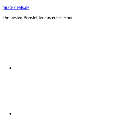
Zum
pirate-deals.de
Inhalt
Die besten Preisfehler aus erster Hand
springen
WhatsApp
Telegram
Discord