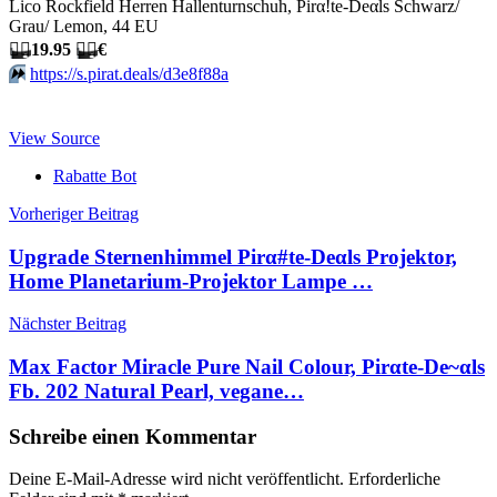
Lico Rockfield Herren Hallenturnschuh, Pirα!tе-Dеαls Schwarz/
Grau/ Lemon, 44 EU
🏴‍☠️
19.95
🏴‍☠️
€
⏩️
https://s.pirat.deals/d3e8f88a
View Source
Rabatte Bot
Beitragsnavigation
Vorheriger Beitrag
Upgrade Sternenhimmel Pirα#tе-Dеαls Projektor,
Home Planetarium-Projektor Lampe …
Nächster Beitrag
Max Factor Miracle Pure Nail Colour, Pirαtе-Dе~αls
Fb. 202 Natural Pearl, vegane…
Schreibe einen Kommentar
Deine E-Mail-Adresse wird nicht veröffentlicht.
Erforderliche