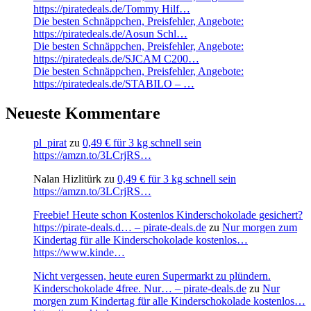
https://piratedeals.de/Tommy Hilf…
Die besten Schnäppchen, Preisfehler, Angebote:
https://piratedeals.de/Aosun Schl…
Die besten Schnäppchen, Preisfehler, Angebote:
https://piratedeals.de/SJCAM C200…
Die besten Schnäppchen, Preisfehler, Angebote:
https://piratedeals.de/STABILO – …
Neueste Kommentare
pl_pirat
zu
0,49 € für 3 kg schnell sein
https://amzn.to/3LCrjRS…
Nalan Hizlitürk
zu
0,49 € für 3 kg schnell sein
https://amzn.to/3LCrjRS…
Freebie! Heute schon Kostenlos Kinderschokolade gesichert?
https://pirate-deals.d… – pirate-deals.de
zu
Nur morgen zum
Kindertag für alle Kinderschokolade kostenlos…
https://www.kinde…
Nicht vergessen, heute euren Supermarkt zu plündern.
Kinderschokolade 4free. Nur… – pirate-deals.de
zu
Nur
morgen zum Kindertag für alle Kinderschokolade kostenlos…