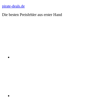
Zum
pirate-deals.de
Inhalt
Die besten Preisfehler aus erster Hand
springen
WhatsApp
Telegram
Discord