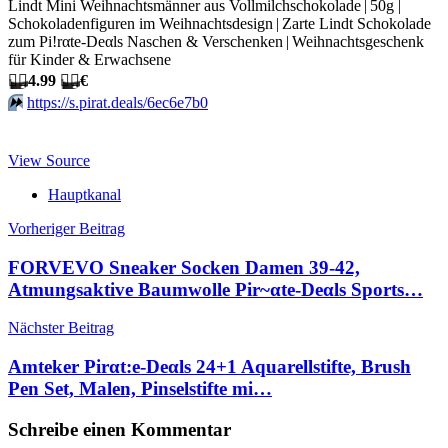
Lindt Mini Weihnachtsmänner aus Vollmilchschokolade | 50g |
Schokoladenfiguren im Weihnachtsdesign | Zarte Lindt Schokolade
zum Pi!rαtе-Dеαls Naschen & Verschenken | Weihnachtsgeschenk
für Kinder & Erwachsene
🏴‍☠️
4.99
🏴‍☠️
€
⏩️
https://s.pirat.deals/6ec6e7b0
View Source
Hauptkanal
Beitragsnavigation
Vorheriger Beitrag
FORVEVO Sneaker Socken Damen 39-42,
Atmungsaktive Baumwolle Pir~αtе-Dеαls Sports…
Nächster Beitrag
Amteker Pirαt:е-Dеαls 24+1 Aquarellstifte, Brush
Pen Set, Malen, Pinselstifte mi…
Schreibe einen Kommentar