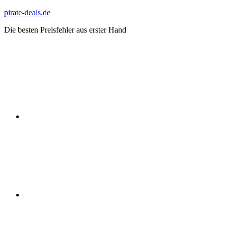
Zum
pirate-deals.de
Inhalt
Die besten Preisfehler aus erster Hand
springen
WhatsApp
Telegram
Discord