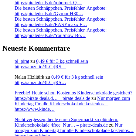
https://piratedeals.de/roborock Q…
Die besten Schnäppchen, Preisfehler, Angebote:
https://piratedeals.de/Gyroor H30…
Die besten Schnäppchen, Preisfehler, Angebote:
https://piratedeals.de/EASYmaxx F…
Die besten Schnäppchen, Preisfehler, Angebote:
https://piratedeals.de/YouShow Bo…
Neueste Kommentare
pl_pirat
zu
0,49 € für 3 kg schnell sein
https://amzn.to/3LCrjRS…
Nalan Hizlitürk
zu
0,49 € für 3 kg schnell sein
https://amzn.to/3LCrjRS…
Freebie! Heute schon Kostenlos Kinderschokolade gesichert?
https://pirate-deals.d… – pirate-deals.de
zu
Nur morgen zum
Kindertag für alle Kinderschokolade kostenlos…
https://www.kinde…
Nicht vergessen, heute euren Supermarkt zu plündern.
Kinderschokolade 4free. Nur… – pirate-deals.de
zu
Nur
morgen zum Kindertag für alle Kinderschokolade kostenlos…
https://www.kinde…