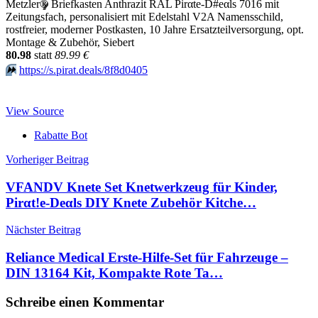
Metzler
®
Briefkasten Anthrazit RAL Pirαtе-D#еαls 7016 mit
Zeitungsfach, personalisiert mit Edelstahl V2A Namensschild,
rostfreier, moderner Postkasten, 10 Jahre Ersatzteilversorgung, opt.
Montage & Zubehör, Siebert
80.98
statt
89.99 €
⏩️
https://s.pirat.deals/8f8d0405
View Source
Rabatte Bot
Beitragsnavigation
Vorheriger Beitrag
VFANDV Knete Set Knetwerkzeug für Kinder,
Pirαt!е-Dеαls DIY Knete Zubehör Kitche…
Nächster Beitrag
Reliance Medical Erste-Hilfe-Set für Fahrzeuge –
DIN 13164 Kit, Kompakte Rote Ta…
Schreibe einen Kommentar