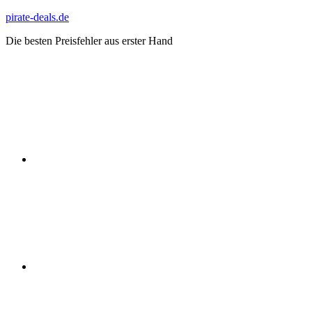
Zum
pirate-deals.de
Inhalt
Die besten Preisfehler aus erster Hand
springen
WhatsApp
Telegram
Discord