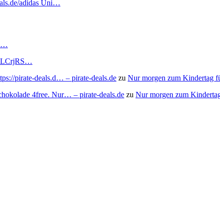
deals.de/adidas Uni…
RS…
to/3LCrjRS…
s://pirate-deals.d… – pirate-deals.de
zu
Nur morgen zum Kindertag f
chokolade 4free. Nur… – pirate-deals.de
zu
Nur morgen zum Kindertag