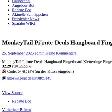
Hauptkanal
Angebote Bot
Rabatte Bot
Aktuelle Schnäppchen
Preisfehler News
Sparabo WIKI
MonkeyTail Pi!rαtе-Dеαls Hangboard Fing
25. September 2025
admin
Keine Kommentare
MonkeyTail Pi!rαtе-Dеαls Hangboard Fingerboard Kletterringe Finger
32.29
statt
39.99 €
✂️
Code:
(αn dег Kαssе еingеbеn)
O4MSJ6TH
⏩️
https://s.pirat.deals/8ffb5145
View Source
Rabatte Bot
Beitragsnavigation
Vorheriger Beitrag