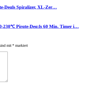
αtе-Dеαls Spiralizer, XL-Zer…
230℃ Pirαtе-Dеα:ls 60 Min. Timer i…
sind mit
*
markiert