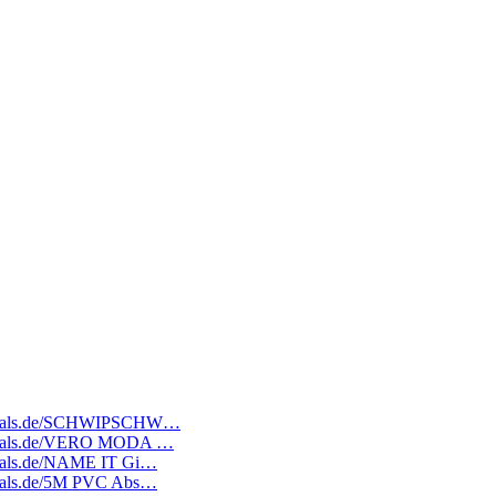
ratedeals.de/SCHWIPSCHW…
atedeals.de/VERO MODA …
tedeals.de/NAME IT Gi…
tedeals.de/5M PVC Abs…