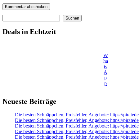
Suchen
Suchen
Deals in Echtzeit
W
ha
ts
A
p
p
Neueste Beiträge
Die besten Schnäppchen, Preisfehler, Angebote: https://pirated
Die besten Schnäppchen, Preisfehler, Angebote: https://pirated
Die besten Schnäppchen, Preisfehler, Angebote: https://pirat
Die besten Schnäppchen, Preisfehler, Angebote: https://pirate
Die besten Schnäppchen, Preisfehler, Angebote: https://pirate