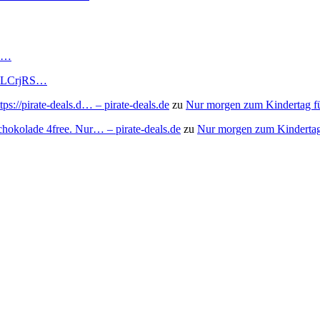
RS…
to/3LCrjRS…
s://pirate-deals.d… – pirate-deals.de
zu
Nur morgen zum Kindertag f
chokolade 4free. Nur… – pirate-deals.de
zu
Nur morgen zum Kindertag