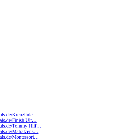
eals.de/Kreuzlinie…
eals.de/Finish Ult…
edeals.de/Tommy Hilf…
deals.de/Matratzens…
deals.de/Montessori…