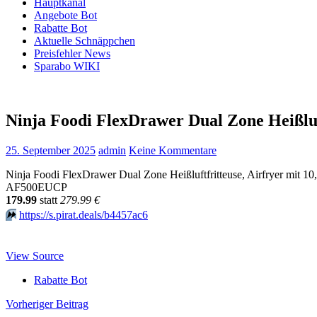
Hauptkanal
Angebote Bot
Rabatte Bot
Aktuelle Schnäppchen
Preisfehler News
Sparabo WIKI
Ninja Foodi FlexDrawer Dual Zone Heißluf
25. September 2025
admin
Keine Kommentare
Ninja Foodi FlexDrawer Dual Zone Heißluftfritteuse, Airfryer mit 1
AF500EUCP
179.99
statt
279.99 €
⏩️
https://s.pirat.deals/b4457ac6
View Source
Rabatte Bot
Beitragsnavigation
Vorheriger Beitrag