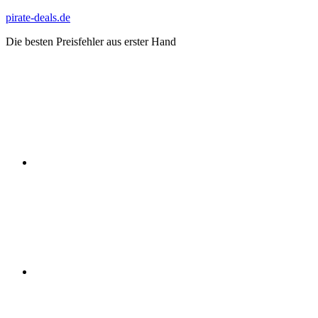
Zum
pirate-deals.de
Inhalt
Die besten Preisfehler aus erster Hand
springen
WhatsApp
Telegram
Discord