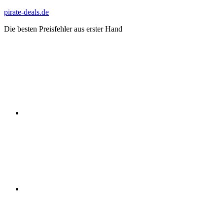
Zum
pirate-deals.de
Inhalt
Die besten Preisfehler aus erster Hand
springen
WhatsApp
Telegram
Discord