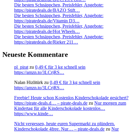
Die besten Schnäppchen, Preisfehler, Angebote:
https://piratedeals.de/BAZO Stift…
Die besten Schnäppchen, Preisfehler, Angebote:
https://piratedeals.de/Vitamin D3…
Die besten Schnäppchen, Preisfehler, Angebote:
https://piratedeals.de/Hot Wheels…
Die besten Schnäppchen, Preisfehler, Angebote:
https://piratedeals.de/Rieker 211…
Neueste Kommentare
pl_pirat
zu
0,49 € für 3 kg schnell sein
https://amzn.to/3LCrjRS…
Nalan Hizlitürk
zu
0,49 € für 3 kg schnell sein
https://amzn.to/3LCrjRS…
Freebie! Heute schon Kostenlos Kinderschokolade gesichert?
https://pirate-deals.d… – pirate-deals.de
zu
Nur morgen zum
Kindertag für alle Kinderschokolade kostenlos…
https://www.kinde…
Nicht vergessen, heute euren Supermarkt zu plündern.
Kinderschokolade 4free. Nur… – pirate-deals.de
zu
Nur