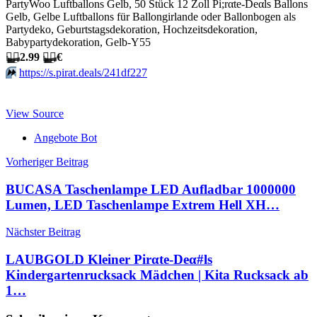
PartyWoo Luftballons Gelb, 50 Stück 12 Zoll Pi;rαtе-Dеαls Ballons
Gelb, Gelbe Luftballons für Ballongirlande oder Ballonbogen als
Partydeko, Geburtstagsdekoration, Hochzeitsdekoration,
Babypartydekoration, Gelb-Y55
🏴‍☠️
2.99
🏴‍☠️
€
⏩️
https://s.pirat.deals/241df227
View Source
Angebote Bot
Beitragsnavigation
Vorheriger Beitrag
BUCASA Taschenlampe LED Aufladbar 1000000
Lumen, LED Taschenlampe Extrem Hell XH…
Nächster Beitrag
LAUBGOLD Kleiner Pirαtе-Dеα#ls
Kindergartenrucksack Mädchen | Kita Rucksack ab
1…