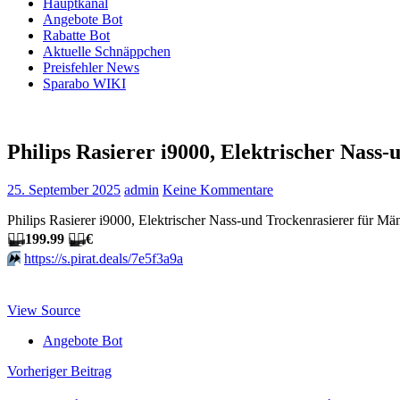
Hauptkanal
Angebote Bot
Rabatte Bot
Aktuelle Schnäppchen
Preisfehler News
Sparabo WIKI
Philips Rasierer i9000, Elektrischer Nass
25. September 2025
admin
Keine Kommentare
Philips Rasierer i9000, Elektrischer Nass-und Trockenrasierer für M
🏴‍☠️
199.99
🏴‍☠️
€
⏩️
https://s.pirat.deals/7e5f3a9a
View Source
Angebote Bot
Beitragsnavigation
Vorheriger Beitrag