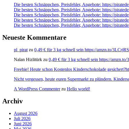
Die besten Schnäppchen, Preisfehler, Angebote: https://pirat
Die besten Schnäppchen, Preisfehler, Angebote: https://pirate
Die besten Schnäppchen, Preisfehler, Angebote: https://pirate
Die besten Schnäppchen, Preisfehler, Angebote: https://pirated
Die besten Schnäppchen, Preisfehler, Angebote: https://pirate
Neueste Kommentare
pl_pirat
zu
0,49 € für 3 kg schnell sein https://amzn.to/3LCrj
Nalan Hizlitürk
zu
0,49 € für 3 kg schnell sein https://amzn.
Freebie! Heute schon Kostenlos Kinderschokolade gesichert?http
Nicht vergessen, heute euren Supermarkt zu plündern. Kinders
A WordPress Commenter
zu
Hello world!
Archiv
August 2026
Juli 2026
Juni 2026
Mai 2026