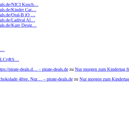
edeals.de/NICI Kusch…
deals.de/Kinder Car…
deals.de/Oral-B iO …
eals.de/Ladival Al…
deals.de/Kare Desig…
RS…
to/3LCrjRS…
s://pirate-deals.d… – pirate-deals.de
zu
Nur morgen zum Kindertag f
chokolade 4free. Nur… – pirate-deals.de
zu
Nur morgen zum Kindertag