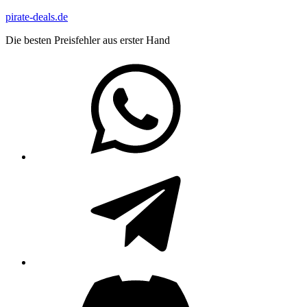
Zum
pirate-deals.de
Inhalt
Die besten Preisfehler aus erster Hand
springen
WhatsApp
Telegram
Discord