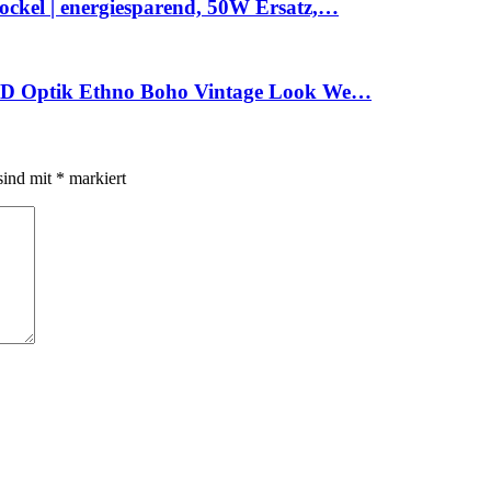
kel | energiesparend, 50W Ersatz,…
3D Optik Ethno Boho Vintage Look We…
sind mit
*
markiert