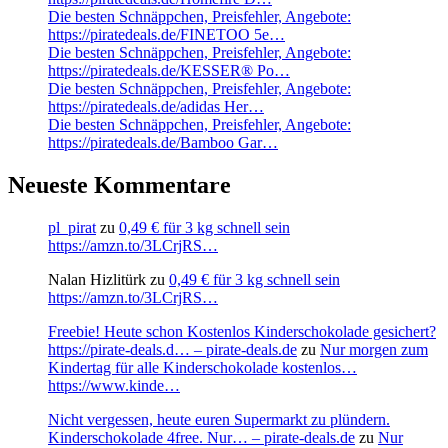
Die besten Schnäppchen, Preisfehler, Angebote:
https://piratedeals.de/FINETOO 5e…
Die besten Schnäppchen, Preisfehler, Angebote:
https://piratedeals.de/KESSER® Po…
Die besten Schnäppchen, Preisfehler, Angebote:
https://piratedeals.de/adidas Her…
Die besten Schnäppchen, Preisfehler, Angebote:
https://piratedeals.de/Bamboo Gar…
Neueste Kommentare
pl_pirat
zu
0,49 € für 3 kg schnell sein
https://amzn.to/3LCrjRS…
Nalan Hizlitürk
zu
0,49 € für 3 kg schnell sein
https://amzn.to/3LCrjRS…
Freebie! Heute schon Kostenlos Kinderschokolade gesichert?
https://pirate-deals.d… – pirate-deals.de
zu
Nur morgen zum
Kindertag für alle Kinderschokolade kostenlos…
https://www.kinde…
Nicht vergessen, heute euren Supermarkt zu plündern.
Kinderschokolade 4free. Nur… – pirate-deals.de
zu
Nur