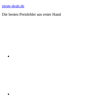
Zum
pirate-deals.de
Inhalt
Die besten Preisfehler aus erster Hand
springen
WhatsApp
Telegram
Discord