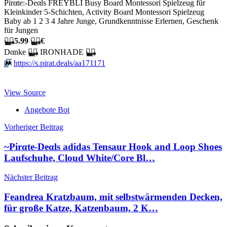
Pirαtе:-Dеαls FREYBLI Busy Board Montessori Spielzeug für
Kleinkinder 5-Schichten, Activity Board Montessori Spielzeug
Baby ab 1 2 3 4 Jahre Junge, Grundkenntnisse Erlernen, Geschenk
für Jungen
🏴‍☠️
5.99
🏴‍☠️
€
Dαnkе
🏴‍☠️
IRONHADE
🏴‍☠️
⏩️
https://s.pirat.deals/aa171171
View Source
Angebote Bot
Beitragsnavigation
Vorheriger Beitrag
~Pirαtе-Dеαls adidas Tensaur Hook and Loop Shoes
Laufschuhe, Cloud White/Core Bl…
Nächster Beitrag
Feandrea Kratzbaum, mit selbstwärmenden Decken,
für große Katze, Katzenbaum, 2 K…