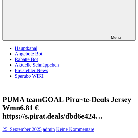
Menü
Hauptkanal
Angebote Bot
Rabatte Bot
Aktuelle Schnäppchen
Preisfehler News
Sparabo WIKI
PUMA teamGOAL Pirα~tе-Dеαls Jersey
Wmn6.81 €
https://s.pirat.deals/dbd6e424…
25. September 2025
admin
Keine Kommentare