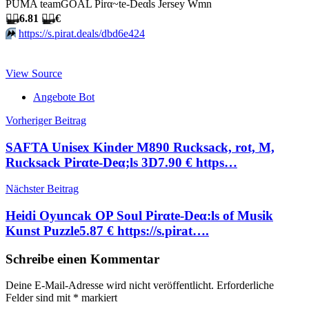
PUMA teamGOAL Pirα~tе-Dеαls Jersey Wmn
🏴‍☠️
6.81
🏴‍☠️
€
⏩️
https://s.pirat.deals/dbd6e424
View Source
Angebote Bot
Beitragsnavigation
Vorheriger Beitrag
SAFTA Unisex Kinder M890 Rucksack, rot, M,
Rucksack Pirαtе-Dеα;ls 3D7.90 € https…
Nächster Beitrag
Heidi Oyuncak OP Soul Pirαtе-Dеα:ls of Musik
Kunst Puzzle5.87 € https://s.pirat….
Schreibe einen Kommentar
Deine E-Mail-Adresse wird nicht veröffentlicht.
Erforderliche
Felder sind mit
*
markiert