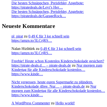
Die besten Schnäppchen, Preisfehler, Angebote:
https://piratedeals.de/Levi’s Her…
Die besten Schnäppchen, Preisfehler, Angebote:
https://piratedeals.de/GarageRock…
Neueste Kommentare
pl_pirat
zu
0,49 € für 3 kg schnell sein
https://amzn.to/3LCrjRS…
Nalan Hizlitürk
zu
0,49 € für 3 kg schnell sein
https://amzn.to/3LCrjRS…
Freebie! Heute schon Kostenlos Kinderschokolade gesichert?
https://pirate-deals.d… – pirate-deals.de
zu
Nur morgen zum
Kindertag für alle Kinderschokolade kostenlos…
https://www.kinde…
Nicht vergessen, heute euren Supermarkt zu plündern.
Kinderschokolade 4free. Nur… – pirate-deals.de
zu
Nur
morgen zum Kindertag für alle Kinderschokolade kostenlos…
https://www.kinde…
A WordPress Commenter
zu
Hello world!