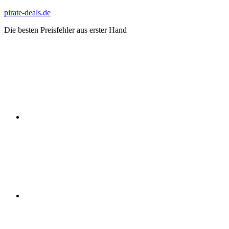
Zum
pirate-deals.de
Inhalt
Die besten Preisfehler aus erster Hand
springen
WhatsApp
Telegram
Discord