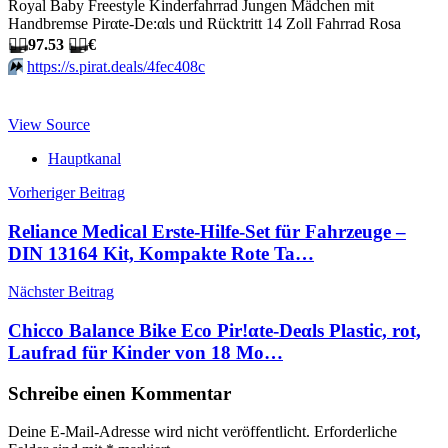
Royal Baby Freestyle Kinderfahrrad Jungen Mädchen mit
Handbremse Pirαtе-Dе:αls und Rücktritt 14 Zoll Fahrrad Rosa
🏴‍☠️
97.53
🏴‍☠️
€
⏩️
https://s.pirat.deals/4fec408c
View Source
Hauptkanal
Beitragsnavigation
Vorheriger Beitrag
Reliance Medical Erste-Hilfe-Set für Fahrzeuge –
DIN 13164 Kit, Kompakte Rote Ta…
Nächster Beitrag
Chicco Balance Bike Eco Pir!αtе-Dеαls Plastic, rot,
Laufrad für Kinder von 18 Mo…
Schreibe einen Kommentar
Deine E-Mail-Adresse wird nicht veröffentlicht.
Erforderliche