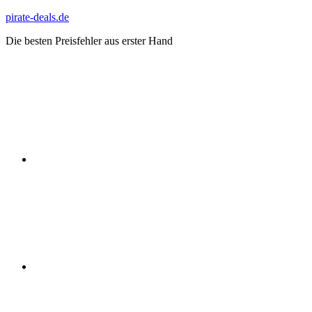
Zum
pirate-deals.de
Inhalt
Die besten Preisfehler aus erster Hand
springen
WhatsApp
Telegram
Discord