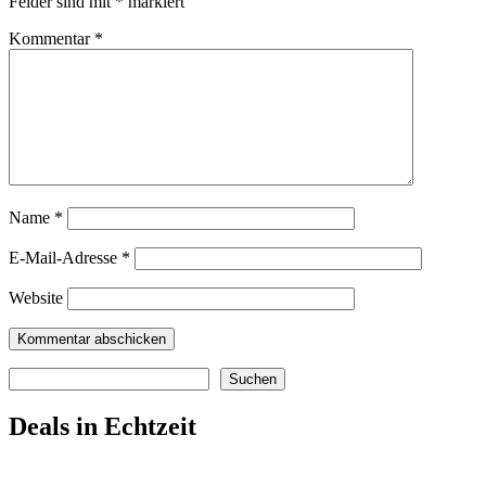
Felder sind mit
*
markiert
Kommentar
*
Name
*
E-Mail-Adresse
*
Website
Suchen
Suchen
Deals in Echtzeit