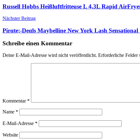
Russell Hobbs Heißluftfritteuse L 4,3L Rapid AirFrye
Nächster Beitrag
Pirαtе;-Dеαls Maybelline New York Lash Sensationa
Schreibe einen Kommentar
Deine E-Mail-Adresse wird nicht veröffentlicht.
Erforderliche Felder 
Kommentar
*
Name
*
E-Mail-Adresse
*
Website