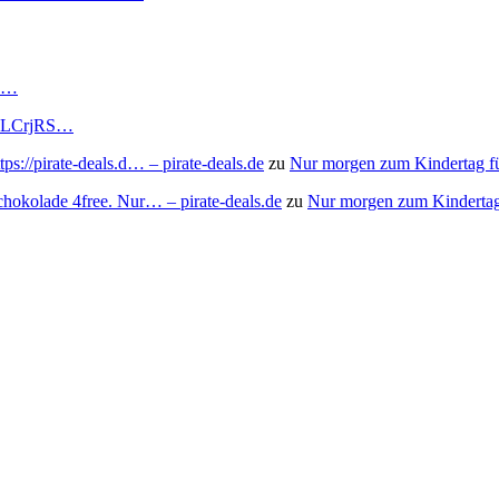
RS…
to/3LCrjRS…
s://pirate-deals.d… – pirate-deals.de
zu
Nur morgen zum Kindertag f
chokolade 4free. Nur… – pirate-deals.de
zu
Nur morgen zum Kindertag