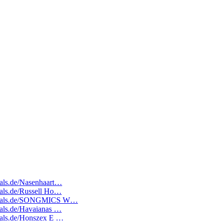
deals.de/Nasenhaart…
deals.de/Russell Ho…
atedeals.de/SONGMICS W…
deals.de/Havaianas …
deals.de/Honszex E …