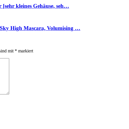
r [sehr kleines Gehäuse, seh…
l Sky High Mascara, Volumising …
sind mit
*
markiert