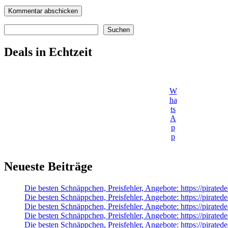
Suchen
Suchen
Deals in Echtzeit
W
ha
ts
A
p
p
Neueste Beiträge
Die besten Schnäppchen, Preisfehler, Angebote: https://pirate
Die besten Schnäppchen, Preisfehler, Angebote: https://pirate
Die besten Schnäppchen, Preisfehler, Angebote: https://pir
Die besten Schnäppchen, Preisfehler, Angebote: https://pirate
Die besten Schnäppchen, Preisfehler, Angebote: https://pirate