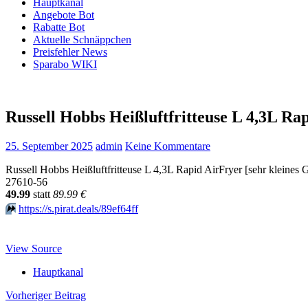
Hauptkanal
Angebote Bot
Rabatte Bot
Aktuelle Schnäppchen
Preisfehler News
Sparabo WIKI
Russell Hobbs Heißluftfritteuse L 4,3L Ra
25. September 2025
admin
Keine Kommentare
Russell Hobbs Heißluftfritteuse L 4,3L Rapid AirFryer [sehr kleines 
27610-56
49.99
statt
89.99 €
⏩️
https://s.pirat.deals/89ef64ff
View Source
Hauptkanal
Beitragsnavigation
Vorheriger Beitrag