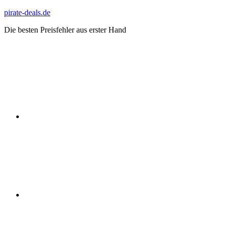
Zum
pirate-deals.de
Inhalt
Die besten Preisfehler aus erster Hand
springen
WhatsApp
Telegram
Discord