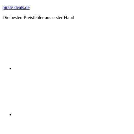
Zum
pirate-deals.de
Inhalt
Die besten Preisfehler aus erster Hand
springen
WhatsApp
Telegram
Discord