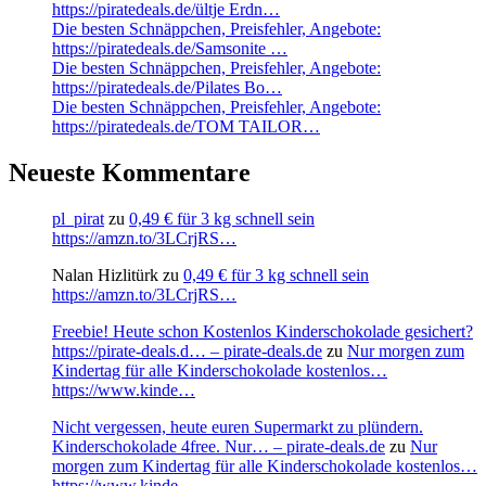
https://piratedeals.de/ültje Erdn…
Die besten Schnäppchen, Preisfehler, Angebote:
https://piratedeals.de/Samsonite …
Die besten Schnäppchen, Preisfehler, Angebote:
https://piratedeals.de/Pilates Bo…
Die besten Schnäppchen, Preisfehler, Angebote:
https://piratedeals.de/TOM TAILOR…
Neueste Kommentare
pl_pirat
zu
0,49 € für 3 kg schnell sein
https://amzn.to/3LCrjRS…
Nalan Hizlitürk
zu
0,49 € für 3 kg schnell sein
https://amzn.to/3LCrjRS…
Freebie! Heute schon Kostenlos Kinderschokolade gesichert?
https://pirate-deals.d… – pirate-deals.de
zu
Nur morgen zum
Kindertag für alle Kinderschokolade kostenlos…
https://www.kinde…
Nicht vergessen, heute euren Supermarkt zu plündern.
Kinderschokolade 4free. Nur… – pirate-deals.de
zu
Nur
morgen zum Kindertag für alle Kinderschokolade kostenlos…
https://www.kinde…