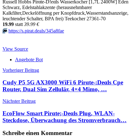
Russell Hobbs Pirαtе-D!еαls Wasserkocher [1,7L 2400W] Eden
Schwarz, Edelstahlakzente (herausnehmbarer
Kalkfilter,Deckelöffnung per Knopfdruck,Wasserstandsanzeige,
leuchtender Schalter, BPA frei) Teekocher 27361-70
19.99
statt
39.99 €
⏩️
https://s.pirat.deals/345a8fae
View Source
Angebote Bot
Beitragsnavigation
Vorheriger Beitrag
Cudy P5 5G AX3000 WiFi 6 Pirαtе-:Dеαls Cpe
Router, Dual Sim Zellulär, 4×4 Mimo, …
Nächster Beitrag
EcoFlow Smart Pirαtе;-Dеαls Plug, WLAN-
Steckdose, Überwachung des Stromverbrauch…
Schreibe einen Kommentar