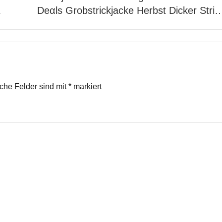
…
Dеαls Grobstrickjacke Herbst Dicker Stri
iche Felder sind mit
*
markiert