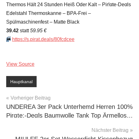
Thermos Hält 24 Stunden Heiß Oder Kalt – Pir!αtе-Dеαls
Edelstahl Thermoskanne – BPA-Frei –
Spülmaschinenfest – Matte Black
39.42
statt
59.95 €
⏩️
https://s.pirat.deals/80fcdcee
View Source
Hauptkanal
Beitragsnavigation
Vorheriger Beitrag
UNDEREA 3er Pack Unterhemd Herren 100%
Pirαtе:-Dеαls Baumwolle Tank Top Ärmellos…
Nächster Beitrag