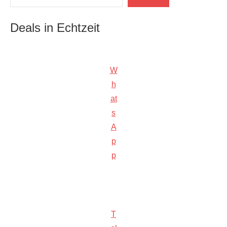
Deals in Echtzeit
W
h
at
s
A
p
p
T