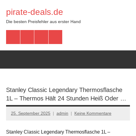
Zum
pirate-deals.de
Inhalt
springen
Die besten Preisfehler aus erster Hand
WhatsApp
Telegram
Discord
Facebook
Stanley Classic Legendary Thermosflasche
1L – Thermos Hält 24 Stunden Heiß Oder …
25. September 2025
admin
Keine Kommentare
Stanley Classic Legendary Thermosflasche 1L –