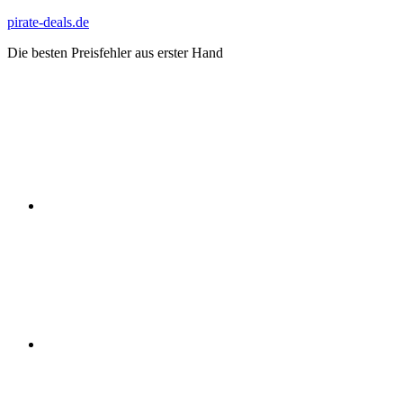
Zum
pirate-deals.de
Inhalt
Die besten Preisfehler aus erster Hand
springen
WhatsApp
Telegram
Discord