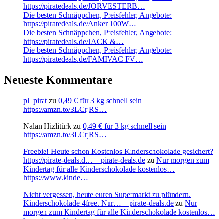
https://piratedeals.de/JORVESTERB…
Die besten Schnäppchen, Preisfehler, Angebote:
https://piratedeals.de/Anker 100W…
Die besten Schnäppchen, Preisfehler, Angebote:
https://piratedeals.de/JACK &…
Die besten Schnäppchen, Preisfehler, Angebote:
https://piratedeals.de/FAMIVAC FV…
Neueste Kommentare
pl_pirat
zu
0,49 € für 3 kg schnell sein
https://amzn.to/3LCrjRS…
Nalan Hizlitürk
zu
0,49 € für 3 kg schnell sein
https://amzn.to/3LCrjRS…
Freebie! Heute schon Kostenlos Kinderschokolade gesichert?
https://pirate-deals.d… – pirate-deals.de
zu
Nur morgen zum
Kindertag für alle Kinderschokolade kostenlos…
https://www.kinde…
Nicht vergessen, heute euren Supermarkt zu plündern.
Kinderschokolade 4free. Nur… – pirate-deals.de
zu
Nur
morgen zum Kindertag für alle Kinderschokolade kostenlos…