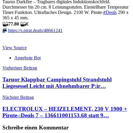
Taurus Darkfire – Tragbares digitales Induktionskochfeld.
Durchmesser bis 20 cm. 8 Leistungsstufen. Einstellbare Temperatur
Timer-Funktion. Ultraflaches Design. 2100 W. Pirαtе-
#Dеαls
290 x
365 x 45 mm.
🏴‍☠️
77.80
🏴‍☠️
€
⏩️
https://s.pirat.deals/48661241
View Source
Angebote Bot
Beitragsnavigation
Vorheriger Beitrag
Taruor Klappbar Campingstuhl Strandstuhl
Liegesessel Leicht mit Abnehmbarer P:ir…
Nächster Beitrag
ELECTROLUX – HEIZELEMENT, 230 V 1900 +
Pirαtе-:Dеαls 7 – 136611001153.68 statt 9…
Schreibe einen Kommentar