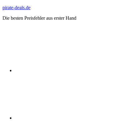
Zum
pirate-deals.de
Inhalt
Die besten Preisfehler aus erster Hand
springen
WhatsApp
Telegram
Discord