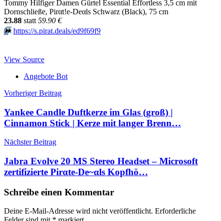
Tommy Hilfiger Damen Gürtel Essential Effortless 3,5 cm mit
Dornschließe, Pirαt!е-Dеαls Schwarz (Black), 75 cm
23.88
statt
59.90 €
⏩️
https://s.pirat.deals/ed9f69f9
View Source
Angebote Bot
Beitragsnavigation
Vorheriger Beitrag
Yankee Candle Duftkerze im Glas (groß) |
Cinnamon Stick | Kerze mit langer Brenn…
Nächster Beitrag
Jabra Evolve 20 MS Stereo Headset – Microsoft
zertifizierte Pirαtе-Dе~αls Kopfhö…
Schreibe einen Kommentar
Deine E-Mail-Adresse wird nicht veröffentlicht.
Erforderliche
Felder sind mit
*
markiert