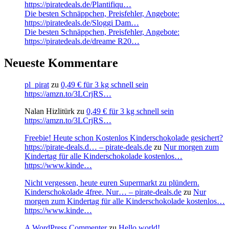
https://piratedeals.de/Plantifiqu…
Die besten Schnäppchen, Preisfehler, Angebote:
https://piratedeals.de/Sloggi Dam…
Die besten Schnäppchen, Preisfehler, Angebote:
https://piratedeals.de/dreame R20…
Neueste Kommentare
pl_pirat
zu
0,49 € für 3 kg schnell sein
https://amzn.to/3LCrjRS…
Nalan Hizlitürk
zu
0,49 € für 3 kg schnell sein
https://amzn.to/3LCrjRS…
Freebie! Heute schon Kostenlos Kinderschokolade gesichert?
https://pirate-deals.d… – pirate-deals.de
zu
Nur morgen zum
Kindertag für alle Kinderschokolade kostenlos…
https://www.kinde…
Nicht vergessen, heute euren Supermarkt zu plündern.
Kinderschokolade 4free. Nur… – pirate-deals.de
zu
Nur
morgen zum Kindertag für alle Kinderschokolade kostenlos…
https://www.kinde…
A WordPress Commenter
zu
Hello world!