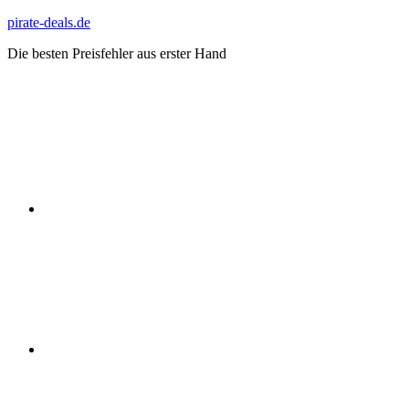
Zum
pirate-deals.de
Inhalt
Die besten Preisfehler aus erster Hand
springen
WhatsApp
Telegram
Discord