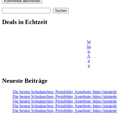
Suchen
Suchen
Deals in Echtzeit
W
ha
ts
A
p
p
Neueste Beiträge
Die besten Schnäppchen, Preisfehler, Angebote: https://pirat
Die besten Schnäppchen, Preisfehler, Angebote: https://pirat
Die besten Schnäppchen, Preisfehler, Angebote: https://pirat
Die besten Schnäppchen, Preisfehler, Angebote: https://piratede
Die besten Schnäppchen, Preisfehler, Angebote: https://pirate