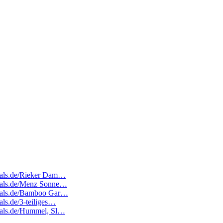
edeals.de/Rieker Dam…
edeals.de/Menz Sonne…
edeals.de/Bamboo Gar…
als.de/3-teiliges…
deals.de/Hummel, Sl…