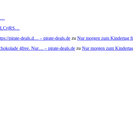
RS…
to/3LCrjRS…
s://pirate-deals.d… – pirate-deals.de
zu
Nur morgen zum Kindertag f
chokolade 4free. Nur… – pirate-deals.de
zu
Nur morgen zum Kindertag