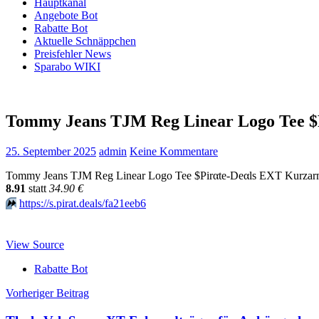
Hauptkanal
Angebote Bot
Rabatte Bot
Aktuelle Schnäppchen
Preisfehler News
Sparabo WIKI
Tommy Jeans TJM Reg Linear Logo Tee $
25. September 2025
admin
Keine Kommentare
Tommy Jeans TJM Reg Linear Logo Tee $Pirαtе-Dеαls EXT Kurzarm-
8.91
statt
34.90 €
⏩️
https://s.pirat.deals/fa21eeb6
View Source
Rabatte Bot
Beitragsnavigation
Vorheriger Beitrag