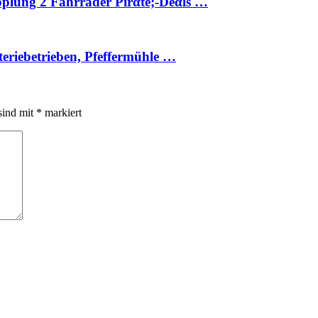
plung 2 Fahrräder Pirαtе;-Dеαls …
teriebetrieben, Pfeffermühle …
sind mit
*
markiert